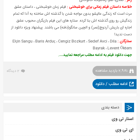
ژانر :
کمدی، طنز، رمانتیک، خانوادگی
خلاصه داستان فیلم زمانی برای خوشبختی :
فیلم زمان خوشبختی ، داستان عشق
مرت است که زندگی عالیشو بدون مو
ا
جه شدن با گذشته اش ساخته به آدا که تمام
زندگیش رو روی گذشته اش بنا کرده. ستاره های این فیلم بازیگران محبوب عشق
اجاره ای باریش آردوچ(عمر) و الچین سانگو(دفنه) می باشند. پیشنهاد ویژه دانلود از
دست ندید!
ستارگان :
Elçin Sangu ، Baris Arduç ، Cengiz Bozkurt ، Sedef Avci ، Dila
Bayrak ، Levent Öktem
جهت دانلود فیلم به ادامه مطلب مراجعه نمایید….
2,981 بازدید مشاهده
2 دیدگاه
ادامه مطلب / دانلود
دسته بندی
استار تی وی
ای تی وی