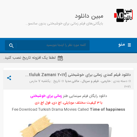
مبین دانلود
بایگانی‌های فیلم زمانی برای خوشبختی بدون سانسور - مبین دانلود
منو
لطفا یک افزونه تاریخ نصب کنید.
دانلود فیلم کمدی زمانی برای خوشبختی [Mutluluk Zamani 2017] + زیرنویس چسبیده
دسته بندی :
خارجی
،
فیلم و سریال
،
مالتی مدیا
تاریخ : یکشنبه 7 مارس
2021
دانلود رایگان فیلم سینمایی طنز
زمانی برای خوشبختی
با 3 کیفیت مختلف موبایلی، اچ دی، فول اچ دی
Fee Download Turkish Drama Movies Called
Time of happiness