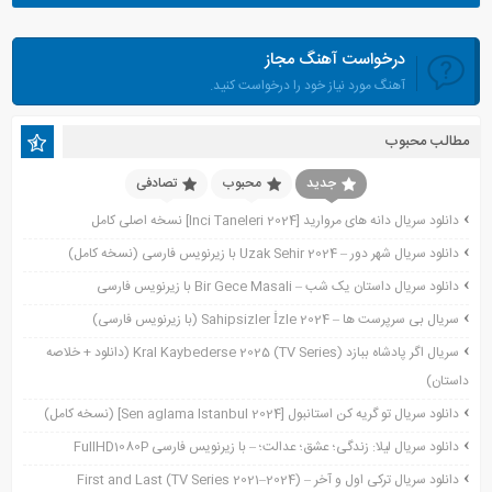
آوریل 2024
درخواست آهنگ مجاز
مارس 2024
آهنگ مورد نیاز خود را درخواست کنید.
ژانویه 2024
دسامبر 2023
مطالب محبوب
نوامبر 2023
اکتبر 2023
جدید
محبوب
تصادفی
جولای 2023
دانلود سریال دانه های مروارید [Inci Taneleri 2024] نسخه اصلی کامل
آوریل 2023
دانلود سریال شهر دور – Uzak Sehir 2024 با زیرنویس فارسی (نسخه کامل)
نوامبر 2022
دانلود سریال داستان یک شب – Bir Gece Masali با زیرنویس فارسی
نوامبر 2021
سریال بی سرپرست ها – Sahipsizler İzle 2024 (با زیرنویس فارسی)
اکتبر 2021
سریال اگر پادشاه ببازد Kral Kaybederse 2025 (TV Series) (دانلود + خلاصه
سپتامبر 2021
داستان)
آگوست 2021
جولای 2021
دانلود سریال تو گریه کن استانبول [Sen aglama Istanbul 2024] (نسخه کامل)
ژوئن 2021
دانلود سریال لیلا: زندگی؛ عشق؛ عدالت؛ – با زیرنویس فارسی FullHD1080P
می 2021
دانلود سریال ترکی اول و آخر – First and Last (TV Series 2021–2024)