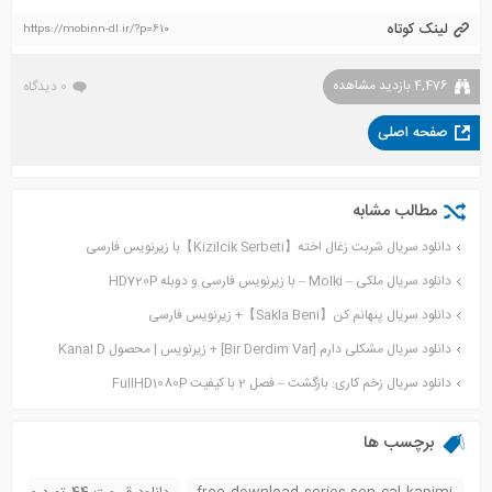
لینک کوتاه
https://mobinn-dl.ir/?p=610
4,476 بازدید مشاهده
0 دیدگاه
صفحه اصلی
مطالب مشابه
دانلود سریال شربت زغال اخته【Kizilcik Serbeti】با زیرنویس فارسی
دانلود سریال ملکی – Molki – با زیرنویس فارسی و دوبله HD720P
دانلود سریال پنهانم کن【Sakla Beni】+ زیرنویس فارسی
دانلود سریال مشکلی دارم [Bir Derdim Var] + زیرنویس | محصول Kanal D
دانلود سریال زخم کاری: بازگشت – فصل 2 با کیفیت FullHD1080P
برچسب ها