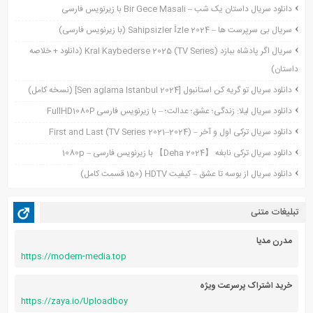
دانلود سریال داستان یک شب – Bir Gece Masali با زیرنویس فارسی
نوامبر 2021
سریال بی سرپرست ها – Sahipsizler İzle 2024 (با زیرنویس فارسی)
اکتبر 2021
سریال اگر پادشاه ببازد Kral Kaybederse 2025 (TV Series) (دانلود + خلاصه
سپتامبر 2021
داستان)
آگوست 2021
جولای 2021
دانلود سریال تو گریه کن استانبول [Sen aglama Istanbul 2024] (نسخه کامل)
ژوئن 2021
دانلود سریال لیلا: زندگی؛ عشق؛ عدالت؛ – با زیرنویس فارسی FullHD1080P
می 2021
دانلود سریال ترکی اول و آخر – First and Last (TV Series 2021–2024)
آوریل 2021
دانلود سریال ترکی نابغه 【Deha 2024】 با زیرنویس فارسی – 1080p
مارس 2021
دانلود سریال از بوسه تا عشق – کیفیت HDTV (150 قسمت کامل)
فوریه 2021
دسامبر 2020
تبلیغات متنی
اکتبر 2020
آگوست 2020
مدرن مدیا
https://modern-media.top
آوریل 2020
خرید اشتراک پرسرعت ویژه
https://zaya.io/Uploadboy