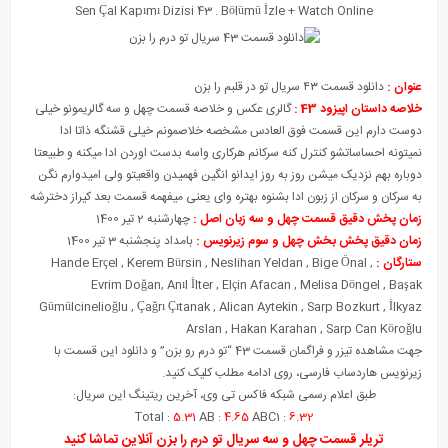
Sen Çal Kapımı Diz
i
si 43 . Bölümü
İ
zle + Watch Online
عنوان :
دانلود قسمت ۴۳ سریال تو در قلبم را بزن
خلاصه داستان اپیزود 43 :
گالری عکس و خلاصه قسمت چهل و سه گالریمونو خیلی
دوست دارم این قسمت فوق العادس مشخصه خلاصمونم خیلی قشنگه ذاتا ادا
نمیتونه احساساتشو کنترل کنه سرکانم هرکاری واسه بدست اوردن ادا میکنه و طبیعتا
دوباره بهم نزدیک میشن روز به روز ایدانو انگین فهمیدن واقعیتو ولی امیدوارم نگن
به سرکان و سرکان از زبون ادا بشنوه بهتره وای یعنی میفهمه قسمت بعد کیراز دخترشه
زمان پخش دقیق قسمت چهل و سه زبان اصل :
چهارشنبه 2 تیر 1400
زمان دقیق پخش بخش چهل و سوم زیرنویس :
بامداد پنجشنبه 3 تیر 1400
ستارگان :
,
Bige Önal
,
Neslihan Yeldan
,
Kerem Bürsin
,
Hande Erçel
Evrim Doğan
,
Anıl İlter
,
Elçin Afacan
,
Melisa Döngel
,
Başak
Gümülcinelioğlu
,
Çağrı Çıtanak
,
Alican Aytekin
,
Sarp Bozkurt
,
İlkyaz
Arslan
,
Hakan Karahan
,
Sarp Can Köroğlu
جهت مشاهده تیزر و فراگمان قسمت 43 “تو درم رو بزن” و دانلود این قسمت با
زیرنویس هاردساب فارسی، روی ادامه مطلب کلیک کنید.
طبق اعلام رسمی شبکه فاکس تی وی، آخرین ریتینگ این سریال:
Total :
5.31
AB :
4.65
ABC1 :
6.32
تریلر قسمت چهل و سه سریال تو درم را بزن آنلاین تماشا کنید