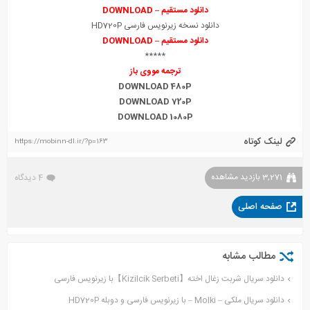
دانلود مستقیم – DOWNLOAD
دانلود نسخه زیرنویس فارسی HD720P
دانلود مستقیم – DOWNLOAD
*****
ترجمه مووی باز
DOWNLOAD 480P
DOWNLOAD 720P
DOWNLOAD 1080P
لینک کوتاه
https://mobinn-dl.ir/?p=163
3,271 بازدید مشاهده
4 دیدگاه
صفحه اصلی
مطالب مشابه
دانلود سریال شربت زغال اخته【Kizilcik Serbeti】با زیرنویس فارسی
دانلود سریال ملکی – Molki – با زیرنویس فارسی و دوبله HD720P