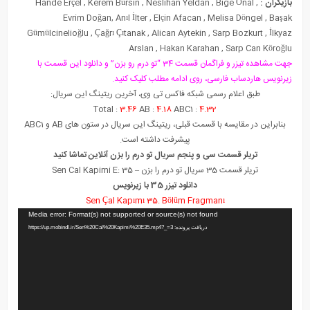
بازیگران :
,
Bige Önal
,
Neslihan Yeldan
,
Kerem Bürsin
,
Hande Erçel
Evrim Doğan
,
Anıl İlter
,
Elçin Afacan
,
Melisa Döngel
,
Başak
Gümülcinelioğlu
,
Çağrı Çıtanak
,
Alican Aytekin
,
Sarp Bozkurt
,
İlkyaz
Arslan
,
Hakan Karahan
,
Sarp Can Köroğlu
جهت مشاهده تیزر و فراگمان قسمت 34 “تو درم رو بزن” و دانلود این قسمت با
زیرنویس هاردساب فارسی، روی ادامه مطلب کلیک کنید.
طبق اعلام رسمی شبکه فاکس تی وی، آخرین ریتینگ این سریال:
Total :
3.46
AB :
4.18
ABC1 :
4.32
بنابراین در مقایسه با قسمت قبلی، ریتینگ این سریال در ستون های AB و ABC1
پیشرفت داشته است.
تریلر قسمت سی و پنجم سریال تو درم را بزن آنلاین تماشا کنید
تریلر قسمت 35
سریال تو درم را بزن
– Sen Cal Kapimi E: 35
دانلود تیزر 35 با زیرنویس
Sen Çal Kapımı 35. Bölüm Fragmanı
نمایشگر
Media error: Format(s) not supported or source(s) not found
ویدیو
دریافت پرونده: https://up.mobindl.ir/Sen%20Cal%20Kapimi%20E35.mp4?_=3