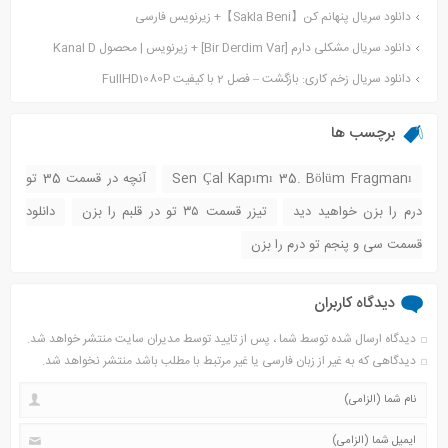
دانلود سریال پنهانم کن【Sakla Beni】+ زیرنویس فارسی
دانلود سریال مشکلی دارم [Bir Derdim Var] + زیرنویس | محصول Kanal D
دانلود سریال زخم کاری: بازگشت – فصل 2 با کیفیت FullHD1080P
برچسب ها
Sen Çal Kapımı 35. Bölüm Fragmanı
آنچه در قسمت 35 تو
درم را بزن خواهید دید
تیزر قسمت ۳۵ تو در قلبم را بزن
دانلود
قسمت سی و پنجم تو درم را بزن
دیدگاه کاربران
دیدگاه ارسال شده توسط شما ، پس از تایید توسط مدیران سایت منتشر خواهد شد.
دیدگاهی که به غیر از زبان فارسی یا غیر مرتبط با مطلب باشد منتشر نخواهد شد.