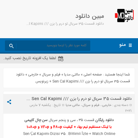
مبین دانلود
دانلود قسمت 35 سریال تو درم را بزن /// Sen Cal Kapimi + زیرنویس - مبین دانلود
منو
لطفا یک افزونه تاریخ نصب کنید.
شما اینجا هستید :
صفحه اصلی
»
مالتی مدیا
»
فیلم و سریال
»
خارجی
»
دانلود
قسمت 35 سریال تو درم را بزن /// Sen Cal Kapimi + زیرنویس
دانلود قسمت 35 سریال تو درم را بزن /// Sen Cal Kapimi + زیرنویس
دسته بندی :
خارجی
،
فیلم و سریال
،
مالتی مدیا
تاریخ : یکشنبه 7 مارس
2021
دانلود رایگان
قسمت ۳۵ ، سی و پنجم سریال
سن چال کاپیمی
با لینک مستقیم نیم بهاء + کیفیت 480p و 720p و 1080p
Sen Çal Kapımı Diz
i
si 35 . Bölümü İzle + Watch Online