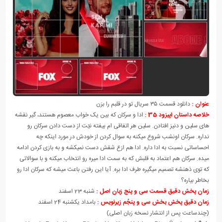
عنوان :
دانلود قسمت ٣۵ سریال تو در قلبم را بزن
خلاصه داستان اپیزود 35 :
ادا و سرکان که بین یک خواب معصوم هستند، گیر نقشه
های سلین و دنیز افتادن. سلین هر اتفاقی ام بیفته نیّت از دست دادن سرکان رو
نداره. سرکان اونشب شروع میکنه به سوال کردن از خودش در مورد اینکه چه
احساساتی نسبت به ادا داره. ادا هم ازع شقش دست نمیکشه و به بازی کردن ادامه
میده. سرکان هم اعتماد به قلبش که به سمت ادا میره رو انتخاب میکنه و با سوالاتی
که توی ذهنشه تصمیم میگیره طرف ادا بره. آیا این رفتن باعث میشه که سرکان ادا رو
بخاطر بیاره؟
زمان پخش دقیق قسمت سی و پنج زبان اصل :
شنبه 23 اسفند
زمان دقیق پخش بخش سی و پنجُم زیرنویس :
بامداد یکشنبه 24 اسفند
(چندساعت پس از انتشار نسخه زبان اصلی)