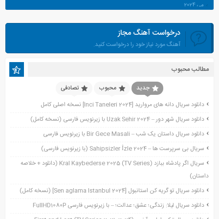
می 2024
آوریل 2024
درخواست آهنگ مجاز
مارس 2024
آهنگ مورد نیاز خود را درخواست کنید.
ژانویه 2024
دسامبر 2023
مطالب محبوب
نوامبر 2023
اکتبر 2023
جدید
محبوب
تصادفی
جولای 2023
دانلود سریال دانه های مروارید [Inci Taneleri 2024] نسخه اصلی کامل
آوریل 2023
دانلود سریال شهر دور – Uzak Sehir 2024 با زیرنویس فارسی (نسخه کامل)
نوامبر 2022
دانلود سریال داستان یک شب – Bir Gece Masali با زیرنویس فارسی
نوامبر 2021
سریال بی سرپرست ها – Sahipsizler İzle 2024 (با زیرنویس فارسی)
اکتبر 2021
سریال اگر پادشاه ببازد Kral Kaybederse 2025 (TV Series) (دانلود + خلاصه
سپتامبر 2021
داستان)
آگوست 2021
جولای 2021
دانلود سریال تو گریه کن استانبول [Sen aglama Istanbul 2024] (نسخه کامل)
ژوئن 2021
دانلود سریال لیلا: زندگی؛ عشق؛ عدالت؛ – با زیرنویس فارسی FullHD1080P
می 2021