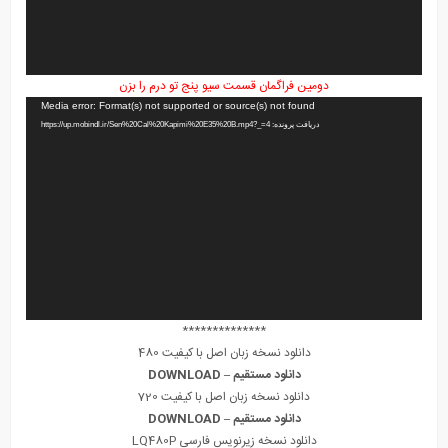
دومین فراگمان قسمت سیو پنج تو درم را بزن
نمایشگر
Media error: Format(s) not supported or source(s) not found
ویدیو
دریافت پرونده: https://up.mobindl.ir/Sen%20Cal%20Kapimi%20E35%20B.mp4?_=4
**************
دانلود نسخه زبان اصل با کیفیت 480
دانلود مستقیم – DOWNLOAD
دانلود نسخه زبان اصل با کیفیت 720
دانلود مستقیم – DOWNLOAD
دانلود نسخه زیرنویس فارسی LQ480P