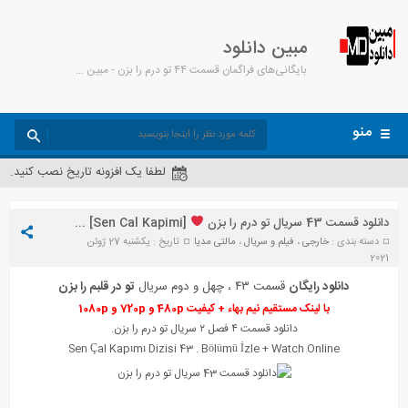
مبین دانلود
بایگانی‌های فراگمان قسمت ۴۴ تو درم را بزن - مبین دانلود
منو
لطفا یک افزونه تاریخ نصب کنید.
دانلود قسمت 43 سریال تو درم را بزن
[Sen Cal Kapimi] + زیرنویس
دسته بندی :
خارجی
،
فیلم و سریال
،
مالتی مدیا
تاریخ : یکشنبه 27 ژوئن
2021
دانلود رایگان
قسمت ۴۳ ، چهل و دوم سریال
تو در قلبم را بزن
با لینک مستقیم نیم بهاء + کیفیت 480p و 720p و 1080p
دانلود قسمت ۴ فصل ۲ سریال تو درم را بزن.
Sen Çal Kapımı Diz
i
si 43 . Bölümü
İ
zle + Watch Online