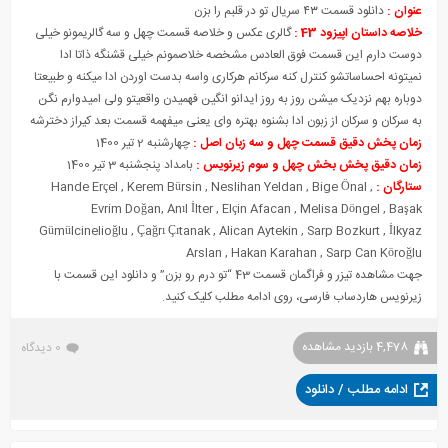
عنوان :
دانلود قسمت ۴۳ سریال تو در قلبم را بزن
خلاصه داستان اپیزود 43 :
گالری عکس و خلاصه قسمت چهل و سه گالریمونو خیلی
دوست دارم این قسمت فوق العادس مشخصه خلاصمونم خیلی قشنگه ذاتا ادا
نمیتونه احساساتشو کنترل کنه سرکانم هرکاری واسه بدست اوردن ادا میکنه و طبیعتا
دوباره بهم نزدیک میشن روز به روز ایدانو انگین فهمیدن واقعیتو ولی امیدوارم نگن
به سرکان و سرکان از زبون ادا بشنوه بهتره وای یعنی میفهمه قسمت بعد کیراز دخترشه
زمان پخش دقیق قسمت چهل و سه زبان اصل :
چهارشنبه 2 تیر 1400
زمان دقیق پخش بخش چهل و سوم زیرنویس :
بامداد پنجشنبه 3 تیر 1400
ستارگان :
,
Bige Önal
,
Neslihan Yeldan
,
Kerem Bürsin
,
Hande Erçel
Evrim Doğan
,
Anıl İlter
,
Elçin Afacan
,
Melisa Döngel
,
Başak
Gümülcinelioğlu
,
Çağrı Çıtanak
,
Alican Aytekin
,
Sarp Bozkurt
,
İlkyaz
Arslan
,
Hakan Karahan
,
Sarp Can Köroğlu
جهت مشاهده تیزر و فراگمان قسمت 43 “تو درم رو بزن” و دانلود این قسمت با
زیرنویس هاردساب فارسی، روی ادامه مطلب کلیک کنید.
4,478 بازدید مشاهده
0 دیدگاه
ادامه مطلب / دانلود