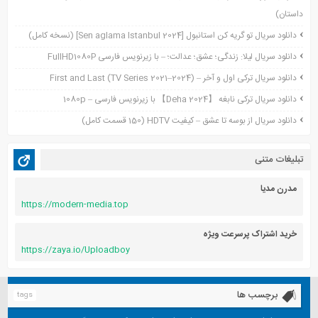
داستان)
آگوست 2021
جولای 2021
دانلود سریال تو گریه کن استانبول [Sen aglama Istanbul 2024] (نسخه کامل)
ژوئن 2021
دانلود سریال لیلا: زندگی؛ عشق؛ عدالت؛ – با زیرنویس فارسی FullHD1080P
می 2021
دانلود سریال ترکی اول و آخر – First and Last (TV Series 2021–2024)
آوریل 2021
دانلود سریال ترکی نابغه 【Deha 2024】 با زیرنویس فارسی – 1080p
مارس 2021
دانلود سریال از بوسه تا عشق – کیفیت HDTV (150 قسمت کامل)
فوریه 2021
دسامبر 2020
تبلیغات متنی
اکتبر 2020
آگوست 2020
مدرن مدیا
https://modern-media.top
آوریل 2020
خرید اشتراک پرسرعت ویژه
https://zaya.io/Uploadboy
برچسب ها
tags