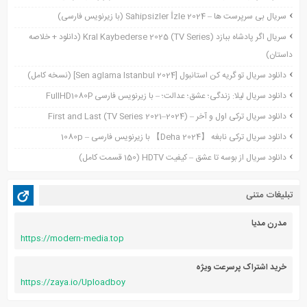
نوامبر 2021
سریال بی سرپرست ها – Sahipsizler İzle 2024 (با زیرنویس فارسی)
اکتبر 2021
سریال اگر پادشاه ببازد Kral Kaybederse 2025 (TV Series) (دانلود + خلاصه
سپتامبر 2021
داستان)
آگوست 2021
جولای 2021
دانلود سریال تو گریه کن استانبول [Sen aglama Istanbul 2024] (نسخه کامل)
ژوئن 2021
دانلود سریال لیلا: زندگی؛ عشق؛ عدالت؛ – با زیرنویس فارسی FullHD1080P
می 2021
دانلود سریال ترکی اول و آخر – First and Last (TV Series 2021–2024)
آوریل 2021
دانلود سریال ترکی نابغه 【Deha 2024】 با زیرنویس فارسی – 1080p
مارس 2021
دانلود سریال از بوسه تا عشق – کیفیت HDTV (150 قسمت کامل)
فوریه 2021
دسامبر 2020
تبلیغات متنی
اکتبر 2020
آگوست 2020
مدرن مدیا
https://modern-media.top
آوریل 2020
خرید اشتراک پرسرعت ویژه
https://zaya.io/Uploadboy