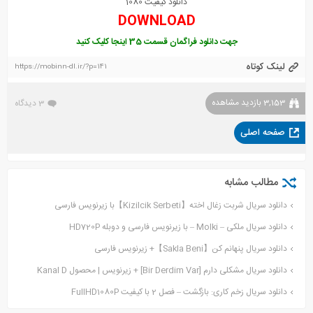
دانلود کیفیت 1080
DOWNLOAD
جهت دانلود فراگمان قسمت 35 اینجا کلیک کنید
لینک کوتاه
https://mobinn-dl.ir/?p=141
3,153 بازدید مشاهده
3 دیدگاه
صفحه اصلی
مطالب مشابه
دانلود سریال شربت زغال اخته【Kizilcik Serbeti】با زیرنویس فارسی
دانلود سریال ملکی – Molki – با زیرنویس فارسی و دوبله HD720P
دانلود سریال پنهانم کن【Sakla Beni】+ زیرنویس فارسی
دانلود سریال مشکلی دارم [Bir Derdim Var] + زیرنویس | محصول Kanal D
دانلود سریال زخم کاری: بازگشت – فصل 2 با کیفیت FullHD1080P