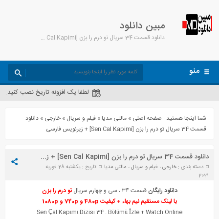
مبین دانلود
دانلود قسمت 34 سریال تو درم را بزن [Sen Cal Kapimi] + زیرنویس فارسی - مبین دانلود
منو
لطفا یک افزونه تاریخ نصب کنید.
شما اینجا هستید :
صفحه اصلی
»
مالتی مدیا
»
فیلم و سریال
»
خارجی
»
دانلود
قسمت 34 سریال تو درم را بزن [Sen Cal Kapimi] + زیرنویس فارسی
دانلود قسمت 34 سریال تو درم را بزن [Sen Cal Kapimi] + زیرنویس فارسی
دسته بندی :
خارجی
،
فیلم و سریال
،
مالتی مدیا
تاریخ : یکشنبه 28 فوریه
2021
دانلود رایگان
قسمت ۳۴ ، سی و چهارم سریال
تو درم را بزن
با لینک مستقیم نیم بهاء + کیفیت 480p و 720p و 1080p
Sen Çal Kapımı Dizisi 34 . Bölümü İzle + Watch Online