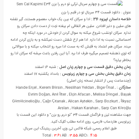
عنوان : دانلود قسمت ٣٤ سریال تو در قلبم را بزن
خلاصه داستان اپیزود 34 :
ادا و سرکان که بین یک خواب معصوم هستند، گیر نقشه
های سلین و دنیز افتادن. سلین هر اتفاقی ام بیفته نیّت از دست دادن سرکان رو
نداره. سرکان اونشب شروع میکنه به سوال کردن از خودش در مورد اینکه چه
احساساتی نسبت به ادا داره. ادا هم ازع شقش دست نمیکشه و به بازی کردن ادامه
میده. سرکان هم اعتماد به قلبش که به سمت ادا میره رو انتخاب میکنه و با سوالاتی
که توی ذهنشه تصمیم میگیره طرف ادا بره. آیا این رفتن باعث میشه که سرکان ادا رو
بخاطر بیاره؟
زمان پخش دقیق قسمت سی و چهارم زبان اصل :
شنبه 16 اسفند
زمان دقیق پخش بخش سی و چهارم زیرنویس :
بامداد یکشنبه 17 اسفند
(چندساعت پس از انتشار نسخه زبان اصلی)
ستارگان :
,
Bige Önal
,
Neslihan Yeldan
,
Kerem Bürsin
,
Hande Erçel
Evrim Doğan
,
Anıl İlter
,
Elçin Afacan
,
Melisa Döngel
,
Başak
Gümülcinelioğlu
,
Çağrı Çıtanak
,
Alican Aytekin
,
Sarp Bozkurt
,
İlkyaz
Arslan
,
Hakan Karahan
,
Sarp Can Köroğlu
جهت مشاهده تیزر و فراگمان قسمت 34 “تو درم رو بزن” و دانلود این قسمت با
زیرنویس هاردساب فارسی، روی ادامه مطلب کلیک کنید.
طبق اعلام رسمی شبکه فاکس تی وی، آخرین ریتینگ این سریال:
Total :
3.61
AB :
3.55
ABC1 :
4.15