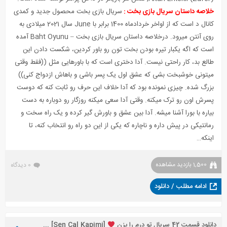
خلاصه داستان سریال بازی بخت
:
سریال بازی بخت محصول جدید و کمدی
کانال د است که از اواخر خردادماه 1400 برابر با June سال 2021 میلادی به
روی آنتن میرود. درخلاصه داستان سریال بازی بخت – Baht Oyunu آمده
است که اگه یکبار تیره بودن بخت تون رو باور کردین، شکست دادن این
طالع بد، کار راحتی نیست. آدا دختری است که با باورهایی مثل ((فقط وقتی
میتونی خوشبخت بشی که عشق اول یک پسر باشی و باهاش ازدواج کنی))
بزرگ شده. چیزی نمونده بود که آدا خلاف این حرف رو ثابت کنه که دوست
پسرش اون رو ترک میکنه. وقتی آدا سعی میکنه روزگار رو دوباره به دست
بیاره با بورا آشنا میشه. آدا بین عشق و باورش گیر کرده و یک راه سخت و
رمانتیکی در پیش داره و ناچاره که یکی از این دو راه رو انتخاب کنه، تا
اینکه…
1,500 بازدید مشاهده
0 دیدگاه
ادامه مطلب / دانلود
دانلود قسمت 42 سریال تو درم را بزن
[Sen Cal Kapimi] + زیرنویس