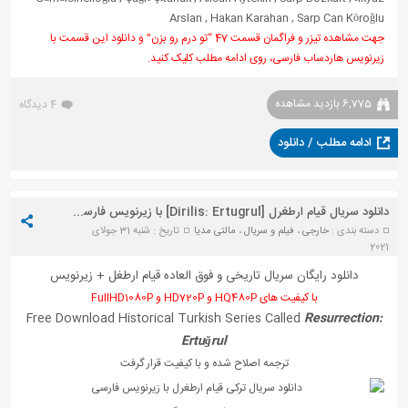
Arslan
,
Hakan Karahan
,
Sarp Can Köroğlu
جهت مشاهده تیزر و فراگمان قسمت 47 “تو درم رو بزن” و دانلود این قسمت با
زیرنویس هاردساب فارسی، روی ادامه مطلب کلیک کنید.
6,775 بازدید مشاهده
4 دیدگاه
ادامه مطلب / دانلود
دانلود سریال قیام ارطغرل [Dirilis: Ertugrul] با زیرنویس فارسی چسبیده
دسته بندی :
خارجی
،
فیلم و سریال
،
مالتی مدیا
تاریخ : شنبه 31 جولای
2021
دانلود رایگان سریال تاریخی و فوق العاده قیام ارطغل + زیرنویس
با کیفیت های HQ480P و HD720P و FullHD1080P
Free Download Historical Turkish Series Called
Resurrection:
Ertuğrul
ترجمه اصلاح شده و با کیفیت قرار گرفت