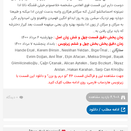
دوست دارم این قسمت فوق العادس مشخصه خلاصمونم خیلی قشنگه ذاتا ادا
نمیتونه احساساتشو کنترل کنه سرکانم هرکاری واسه بدست اوردن ادا میکنه و طبیعتا
دوباره بهم نزدیک میشن روز به روز ایدانو انگین فهمیدن واقعیتو ولی امیدوارم نگن
به سرکان و سرکان از زبون ادا بشنوه بهتره وای یعنی میفهمه قسمت بعد کیراز دخترشه
که باید برای رفتن به…
زمان پخش دقیق قسمت چهل و شش زبان اصل :
چهارشنبه 6 مرداد 1400
زمان دقیق پخش بخش چهل و ششم زیرنویس :
بامداد پنجشنبه 7 مرداد 1400
ستارگان :
,
Bige Önal
,
Neslihan Yeldan
,
Kerem Bürsin
,
Hande Erçel
Evrim Doğan
,
Anıl İlter
,
Elçin Afacan
,
Melisa Döngel
,
Başak
Gümülcinelioğlu
,
Çağrı Çıtanak
,
Alican Aytekin
,
Sarp Bozkurt
,
İlkyaz
Arslan
,
Hakan Karahan
,
Sarp Can Köroğlu
جهت مشاهده تیزر و فراگمان قسمت 46 “تو درم رو بزن” و دانلود این قسمت با
زیرنویس هاردساب فارسی، روی ادامه مطلب کلیک کنید.
4,908 بازدید مشاهده
0 دیدگاه
ادامه مطلب / دانلود