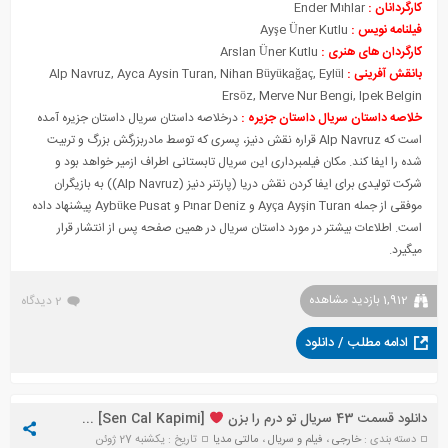
کارگردانان :
Ender Mıhlar
فیلنامه نویس :
Ayşe Üner Kutlu
کارگردان های هنری :
Arslan Üner Kutlu
بانقش آفرینی :
Alp Navruz, Ayca Aysin Turan, Nihan Büyükağaç, Eylül
Ersöz, Merve Nur Bengi, Ipek Belgin
خلاصه داستان سریال داستان جزیره
:
درخلاصه داستان سریال داستان جزیره آمده
است که Alp Navruz قراره نقش دنیز، پسری که توسط مادربزرگش بزرگ و تربیت
شده را ایفا کند. مکان فیلمبرداری این سریال تابستانی اطراف ازمیر خواهد بود و
شرکت تولیدی برای ایفا کردن نقش دریا (پارتنر دنیز (Alp Navruz)) به بازیگران
موفقی از جمله Ayça Ayşin Turan و Pınar Deniz و Aybüke Pusat پیشنهاد داده
است. اطلاعات بیشتر در مورد داستان سریال در همین صفحه پس از انتشار قرار
میگیرد.
1,912 بازدید مشاهده
2 دیدگاه
ادامه مطلب / دانلود
دانلود قسمت 43 سریال تو درم را بزن
[Sen Cal Kapimi] + زیرنویس
دسته بندی :
خارجی
،
فیلم و سریال
،
مالتی مدیا
تاریخ : یکشنبه 27 ژوئن