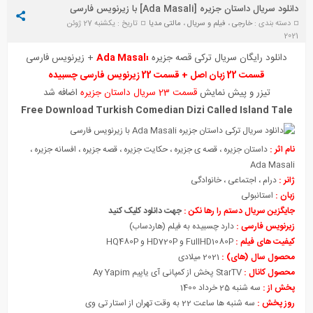
دانلود سریال داستان جزیره [Ada Masali] با زیرنویس فارسی
دسته بندی :
خارجی
،
فیلم و سریال
،
مالتی مدیا
تاریخ : یکشنبه 27 ژوئن
2021
دانلود رایگان
سریال ترکی قصه جزیره
Ada Masalı
+ زیرنویس فارسی
قسمت 22 زبان اصل + قسمت 22 زیرنویس فارسی چسبیده
تیزر و پیش نمایش
قسمت 23 سریال داستان جزیره
اضافه شد
Free Download Turkish Comedian Dizi Called Island Tale
نام اثر :
داستان جزیره ، قصه ی جزیره ، حکایت جزیره ، قصه جزیره ، افسانه جزیره ،
Ada Masali
ژانر :
در
ا
م ، اجتماعی ، خانوادگی
زبان :
استانبولی
جایگزین سریال دستم را رها نکن :
جهت دانلود کلیک کنید
زیرنویس فارسی :
دارد چسبیده به فیلم (هاردساب)
کیفیت های فیلم :
FullHD1080P و HD720P و HQ480P
محصول سال (های) :
2021 میلادی
محصول کانال :
StarTV پخش از کمپانی آی یاپیم Ay Yapim
پخش از :
سه شنبه 25 خرداد 1400
روز پخش :
سه شنبه ها ساعت 22 به وقت تهران از استار تی وی