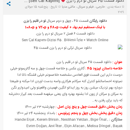
دانلود قسمت 45 سریال تو درم را بزن
[Sen Cal Kapimi] + زیرنویس
دسته بندی :
خارجی
،
فیلم و سریال
،
مالتی مدیا
تاریخ : پنج‌شنبه 15 جولای
2021
دانلود رایگان
قسمت ۴۵ ، چهل و دوم سریال
تو در قلبم را بزن
با لینک مستقیم نیم بهاء + کیفیت 480p و 720p و 1080p
دانلود قسمت ۶ فصل ۲ سریال تو درم را بزن.
Sen Çal Kapımı Diz
i
si 45 . Bölümü
İ
zle + Watch Online
عنوان :
دانلود قسمت ۴۵ سریال تو در قلبم را بزن
خلاصه داستان اپیزود 45 :
گالری عکس و خلاصه قسمت چهل و سه گالریمونو خیلی
دوست دارم این قسمت فوق العادس مشخصه خلاصمونم خیلی قشنگه ذاتا ادا
نمیتونه احساساتشو کنترل کنه سرکانم هرکاری واسه بدست اوردن ادا میکنه و طبیعتا
دوباره بهم نزدیک میشن روز به روز ایدانو انگین فهمیدن واقعیتو ولی امیدوارم نگن
به سرکان و سرکان از زبون ادا بشنوه بهتره وای یعنی میفهمه قسمت بعد کیراز دخترشه
که باید برای رفتن به…
زمان پخش دقیق قسمت چهل و پنج زبان اصل :
چهارشنبه 23 تیر 1400
زمان دقیق پخش بخش چهل و پنجم زیرنویس :
بامداد پنجشنبه 24 تیر 1400
ستارگان :
,
Bige Önal
,
Neslihan Yeldan
,
Kerem Bürsin
,
Hande Erçel
Evrim Doğan
,
Anıl İlter
,
Elçin Afacan
,
Melisa Döngel
,
Başak