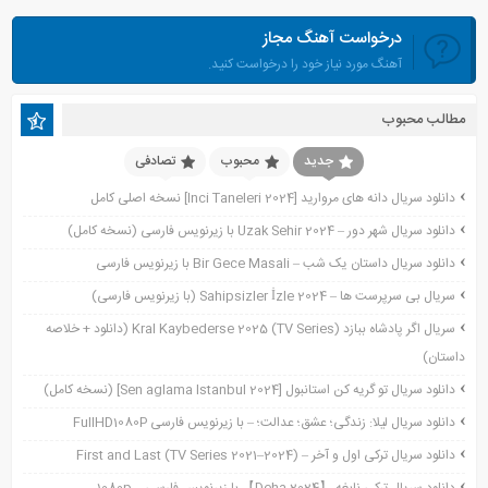
آوریل 2024
درخواست آهنگ مجاز
مارس 2024
آهنگ مورد نیاز خود را درخواست کنید.
ژانویه 2024
دسامبر 2023
مطالب محبوب
نوامبر 2023
اکتبر 2023
جدید
محبوب
تصادفی
جولای 2023
دانلود سریال دانه های مروارید [Inci Taneleri 2024] نسخه اصلی کامل
آوریل 2023
دانلود سریال شهر دور – Uzak Sehir 2024 با زیرنویس فارسی (نسخه کامل)
نوامبر 2022
دانلود سریال داستان یک شب – Bir Gece Masali با زیرنویس فارسی
نوامبر 2021
سریال بی سرپرست ها – Sahipsizler İzle 2024 (با زیرنویس فارسی)
اکتبر 2021
سریال اگر پادشاه ببازد Kral Kaybederse 2025 (TV Series) (دانلود + خلاصه
سپتامبر 2021
داستان)
آگوست 2021
جولای 2021
دانلود سریال تو گریه کن استانبول [Sen aglama Istanbul 2024] (نسخه کامل)
ژوئن 2021
دانلود سریال لیلا: زندگی؛ عشق؛ عدالت؛ – با زیرنویس فارسی FullHD1080P
می 2021
دانلود سریال ترکی اول و آخر – First and Last (TV Series 2021–2024)
آوریل 2021