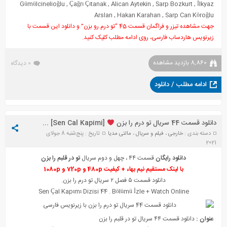
Gümülcinelioğlu
,
Çağrı Çıtanak
,
Alican Aytekin
,
Sarp Bozkurt
,
İlkyaz
Arslan
,
Hakan Karahan
,
Sarp Can Köroğlu
جهت مشاهده تیزر و فراگمان قسمت 45 “تو درم رو بزن” و دانلود این قسمت با
زیرنویس هاردساب فارسی، روی ادامه مطلب کلیک کنید.
8,860 بازدید مشاهده
0 دیدگاه
ادامه مطلب / دانلود
دانلود قسمت 44 سریال تو درم را بزن
[Sen Cal Kapimi] + زیرنویس
دسته بندی :
خارجی
،
فیلم و سریال
،
مالتی مدیا
تاریخ : پنج‌شنبه 8 جولای
2021
دانلود رایگان
قسمت ۴۴ ، چهل و دوم سریال
تو در قلبم را بزن
با لینک مستقیم نیم بهاء + کیفیت 480p و 720p و 1080p
دانلود قسمت ۵ فصل ۲ سریال تو درم را بزن.
Sen Çal Kapımı Diz
i
si 44 . Bölümü
İ
zle + Watch Online
عنوان :
دانلود قسمت ۴۴ سریال تو در قلبم را بزن