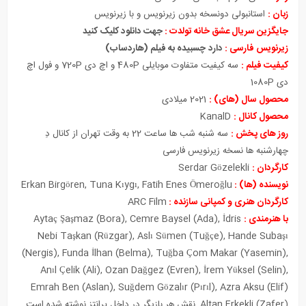
زبان :
استانبولی دونسخه بدون زیرنویس و با زیرنویس
جایگزین سریال عشق خانه تولدت :
جهت دانلود کلیک کنید
زیرنویس فارسی :
دارد
چسبیده به فیلم (هاردساب)
کیفیت فیلم :
سه کیفیت متفاوت موبایلی 480P و اچ دی 720P و فول اچ
دی 1080P
محصول سال (های) :
2021 میلادی
محصول کانال :
KanalD
روز های پخش :
سه شنبه شب ها ساعت 22 به وقت تهران از کانال دِ
چهارشنبه ها نسخه زیرنویس فارسی
کارگردان :
Serdar Gözelekli
نویسنده (ها) :
Erkan Birgören, Tuna Kıygı, Fatih Enes Ömeroğlu
کارگردان هنری و کمپانی سازنده :
ARC Film
با هنرمندی :
Aytaç Şaşmaz (Bora), Cemre Baysel (Ada), İdris
Nebi Taşkan (Rüzgar), Aslı Sümen (Tuğçe), Hande Subaşı
(Nergis), Funda İlhan (Belma), Tuğba Çom Makar (Yasemin),
Anıl Çelik (Ali), Ozan Dağgez (Evren), İrem Yüksel (Selin),
Emrah Ben (Aslan), Suğdem Gözalır (Pırıl), Azra Aksu (Elif)
,Altan Erkekli (Zafer) نقش هر بازیگر در داخل پرانتز نوشته شده است.