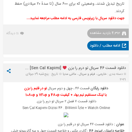
تاریخ تبدیل شدند، وضعیتی که برای ۶۰۰ سال (تا سدهٔ ۲۰ میلادی) حفظ
کردند.
جهت دانلود سریال با زیرنویس فارسی به ادامه مطلب مراجعه نمایید…
4,312 بازدید مشاهده
11 دیدگاه
ادامه مطلب / دانلود
دانلود قسمت 46 سریال تو درم را بزن
[Sen Cal Kapimi] + زیرنویس
دسته بندی :
خارجی
،
فیلم و سریال
،
مالتی مدیا
تاریخ : پنج‌شنبه 29 جولای
2021
دانلود رایگان
قسمت ۴۶ ، چهل و دوم سریال
تو در قلبم را بزن
با لینک مستقیم نیم بهاء + کیفیت 480p و 720p و 1080p
دانلود قسمت ۷ فصل ۲ سریال تو درم را بزن.
Sen Çal Kapımı Diz
i
si 46 . Bölümü
İ
zle + Watch Online
عنوان :
دانلود قسمت ۴۶ سریال تو در قلبم را بزن
خلاصه داستان اپیزود 46 :
گالری عکس و خلاصه قسمت چهل و سه گالریمونو خیلی