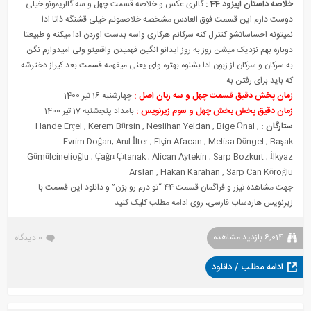
خلاصه داستان اپیزود 44 :
گالری عکس و خلاصه قسمت چهل و سه گالریمونو خیلی
دوست دارم این قسمت فوق العادس مشخصه خلاصمونم خیلی قشنگه ذاتا ادا
نمیتونه احساساتشو کنترل کنه سرکانم هرکاری واسه بدست اوردن ادا میکنه و طبیعتا
دوباره بهم نزدیک میشن روز به روز ایدانو انگین فهمیدن واقعیتو ولی امیدوارم نگن
به سرکان و سرکان از زبون ادا بشنوه بهتره وای یعنی میفهمه قسمت بعد کیراز دخترشه
که باید برای رفتن به…
زمان پخش دقیق قسمت چهل و سه زبان اصل :
چهارشنبه 16 تیر 1400
زمان دقیق پخش بخش چهل و سوم زیرنویس :
بامداد پنجشنبه 17 تیر 1400
ستارگان :
,
Bige Önal
,
Neslihan Yeldan
,
Kerem Bürsin
,
Hande Erçel
Evrim Doğan
,
Anıl İlter
,
Elçin Afacan
,
Melisa Döngel
,
Başak
Gümülcinelioğlu
,
Çağrı Çıtanak
,
Alican Aytekin
,
Sarp Bozkurt
,
İlkyaz
Arslan
,
Hakan Karahan
,
Sarp Can Köroğlu
جهت مشاهده تیزر و فراگمان قسمت 44 “تو درم رو بزن” و دانلود این قسمت با
زیرنویس هاردساب فارسی، روی ادامه مطلب کلیک کنید.
6,014 بازدید مشاهده
0 دیدگاه
ادامه مطلب / دانلود