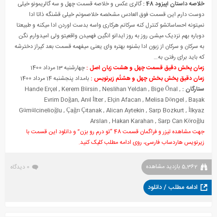
خلاصه داستان اپیزود 48 :
گالری عکس و خلاصه قسمت چهل و سه گالریمونو خیلی
دوست دارم این قسمت فوق العادس مشخصه خلاصمونم خیلی قشنگه ذاتا ادا
نمیتونه احساساتشو کنترل کنه سرکانم هرکاری واسه بدست اوردن ادا میکنه و طبیعتا
دوباره بهم نزدیک میشن روز به روز ایدانو انگین فهمیدن واقعیتو ولی امیدوارم نگن
به سرکان و سرکان از زبون ادا بشنوه بهتره وای یعنی میفهمه قسمت بعد کیراز دخترشه
که باید برای رفتن به…
زمان پخش دقیق قسمت چهل و هشت زبان اصل :
چهارشنبه 13 مرداد 1400
زمان دقیق پخش بخش چهل و هشتُم زیرنویس :
بامداد پنجشنبه 14 مرداد 1400
ستارگان :
,
Bige Önal
,
Neslihan Yeldan
,
Kerem Bürsin
,
Hande Erçel
Evrim Doğan
,
Anıl İlter
,
Elçin Afacan
,
Melisa Döngel
,
Başak
Gümülcinelioğlu
,
Çağrı Çıtanak
,
Alican Aytekin
,
Sarp Bozkurt
,
İlkyaz
Arslan
,
Hakan Karahan
,
Sarp Can Köroğlu
جهت مشاهده تیزر و فراگمان قسمت 48 “تو درم رو بزن” و دانلود این قسمت با
زیرنویس هاردساب فارسی، روی ادامه مطلب کلیک کنید.
5,362 بازدید مشاهده
0 دیدگاه
ادامه مطلب / دانلود