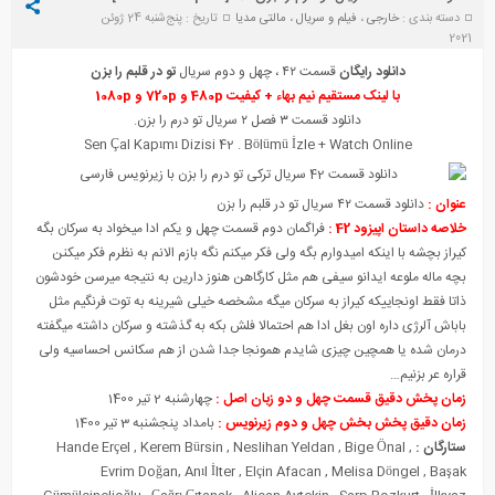
دسته بندی :
خارجی
،
فیلم و سریال
،
مالتی مدیا
تاریخ : پنج‌شنبه 24 ژوئن
2021
دانلود رایگان
قسمت ۴۲ ، چهل و دوم سریال
تو در قلبم را بزن
با لینک مستقیم نیم بهاء + کیفیت 480p و 720p و 1080p
دانلود قسمت ۳ فصل ۲ سریال تو درم را بزن.
Sen Çal Kapımı Diz
i
si 42 . Bölümü
İ
zle + Watch Online
عنوان :
دانلود قسمت ۴۲ سریال تو در قلبم را بزن
خلاصه داستان اپیزود 42 :
فراگمان دوم قسمت چهل و یکم ادا میخواد به سرکان بگه
کیراز بچشه با اینکه امیدوارم بگه ولی فکر میکنم نگه بازم الانم به نظرم فکر میکنن
بچه ماله ملوعه ایدانو سیفی هم مثل کارگاهن هنوز دارین به نتیجه میرسن خودشون
ذاتا فقط اونجاییکه کیراز به سرکان میگه مشخصه خیلی شیرینه به توت فرنگیم مثل
باباش آلرژی داره اون بغل ادا هم احتمالا فلش بکه به گذشته و سرکان داشته میگفته
درمان شده یا همچین چیزی شایدم همونجا جدا شدن از هم سکانس احساسیه ولی
قراره عر بزنیم…
زمان پخش دقیق قسمت چهل و دو زبان اصل :
چهارشنبه 2 تیر 1400
زمان دقیق پخش بخش چهل و دوم زیرنویس :
بامداد پنجشنبه 3 تیر 1400
ستارگان :
,
Bige Önal
,
Neslihan Yeldan
,
Kerem Bürsin
,
Hande Erçel
Evrim Doğan
,
Anıl İlter
,
Elçin Afacan
,
Melisa Döngel
,
Başak