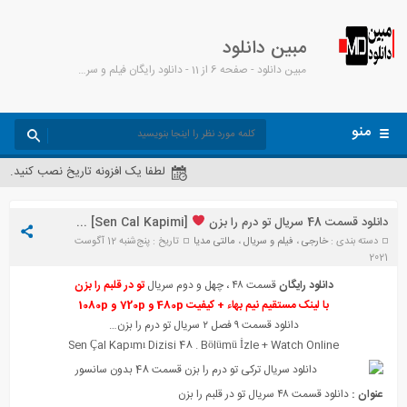
مبین دانلود
مبین دانلود - صفحه 6 از 11 - دانلود رایگان فیلم و سریال، آهنگ، کارتون و انیمیشن
منو
لطفا یک افزونه تاریخ نصب کنید.
دانلود قسمت 48 سریال تو درم را بزن
[Sen Cal Kapimi] + زیرنویس
دسته بندی :
خارجی
،
فیلم و سریال
،
مالتی مدیا
تاریخ : پنج‌شنبه 12 آگوست
2021
دانلود رایگان
قسمت ۴۸ ، چهل و دوم سریال
تو در قلبم را بزن
با لینک مستقیم نیم بهاء + کیفیت 480p و 720p و 1080p
دانلود قسمت ۹ فصل ۲ سریال تو درم را بزن…
Sen Çal Kapımı Diz
i
si 48 . Bölümü
İ
zle + Watch Online
عنوان :
دانلود قسمت ۴۸ سریال تو در قلبم را بزن