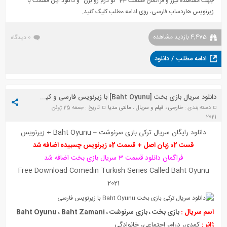
جهت مشاهده تیزر و فراگمان قسمت 43 “تو درم رو بزن” و دانلود این قسمت با
زیرنویس هاردساب فارسی، روی ادامه مطلب کلیک کنید.
4,475 بازدید مشاهده
0 دیدگاه
ادامه مطلب / دانلود
دانلود سریال بازی بخت [Baht Oyunu] با زیرنویس فارسی و کیفیت FullHD1080P
دسته بندی :
خارجی
،
فیلم و سریال
،
مالتی مدیا
تاریخ : جمعه 25 ژوئن
2021
دانلود رایگان
سریال ترکی بازی سرنوشت – Baht Oyunu + زیرنویس
قست 02 زبان اصل + قسمت 02 زیرنویس چسبیده اضافه شد
فراگمان دانلود قسمت 3 سریال بازی بخت اضافه شد
Free Download Comedin Turkish Series Called Baht Oyunu
2021
اسم سریال :
بازی بخت ، بازی سرنوشت ، Baht Oyunu ، Baht Zamani
ژانر :
کمدی، درام، اجتماعی، خانوادگی