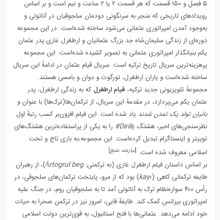
۵ فصل و ۱۵۰ قسمت که هر قسمت ۲ یا ۲ ساعت و نیم است و بر اساس
رویدادهای تاریخی که منجر به سرنگونی دودمان
سلجوقیان
در
آناتولی
و
به‌وجود آمدن امپراتوری عثمانی می‌شود ساخته شده‌است. در این مجموعه
دوره‌ای از زندگی
سلیمان‌شاه
جد بزرگ
عثمانیان
و
ارطغرل غازی
پدر
عثمان
یکم
بنیانگذار
امپراتوری عثمانی
به تصویر کشیده شده‌است. این مجموعه
پرهزینه‌ترین سریال تاریخ ترکیه است. سریال
قیام عثمان
در ادامهٔ این سریال
ساخته شده‌است و یاران ارطغرل، تورگوت و دوان و بامسی هستند.
مجموعهٔ تلویزیونی جدید ترکیه،
قیام ارطغرل
که به زندگی ارطغرل، پدر
عثمان یکم می‌پردازد، در مقدمهٔ این سریال، از ترکمان‌ها(ترک‌ها) با عنوان
و
بانیان تولد یک تمدن شدند
یاد شده است. این فیلم افزون‌بر کسب رتبهٔ اول
نظرسنجی‌های اخیر، هشتگ
Diriliş#
را به یکی از پراستفاده‌ترین هشتگ‌های
توییتر و اینستاگرام تبدیل کرده‌است. این مجموعه،به بازی تاج و تخت
[
نیازمند منبع
]
اسلامی معروف شده است.
بر اساس داستان فیلم ارطغرل غازی (به ترکمنی:
Ärtogrul beg
)، از رهبران
طایفه ترکمانی کاهی (
kayı
) بود که از مرو، پایتخت ترکمان‌های سلجوقی، در
رأس ۴۰۰ سواره‌نظام ترک به آناتولی آمد تا به سلجوقیان روم، در جنگ علیه
امپراتوری بیزانس کمک کند. طایفهٔ قایی، امروز نیز در ترکمن صحرا به حیات
خود ادامه می‌دهد. عثمانی‌ها با فتح استانبول، به قوی‌ترین دولت اسلامی