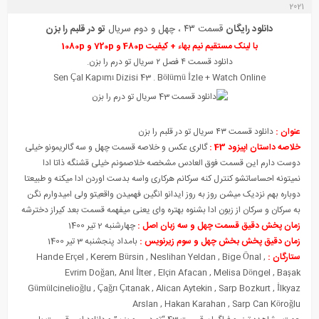
2021
دانلود رایگان
قسمت ۴۳ ، چهل و دوم سریال
تو در قلبم را بزن
با لینک مستقیم نیم بهاء + کیفیت 480p و 720p و 1080p
دانلود قسمت ۴ فصل ۲ سریال تو درم را بزن.
Sen Çal Kapımı Diz
i
si 43 . Bölümü
İ
zle + Watch Online
عنوان :
دانلود قسمت ۴۳ سریال تو در قلبم را بزن
خلاصه داستان اپیزود 43 :
گالری عکس و خلاصه قسمت چهل و سه گالریمونو خیلی
دوست دارم این قسمت فوق العادس مشخصه خلاصمونم خیلی قشنگه ذاتا ادا
نمیتونه احساساتشو کنترل کنه سرکانم هرکاری واسه بدست اوردن ادا میکنه و طبیعتا
دوباره بهم نزدیک میشن روز به روز ایدانو انگین فهمیدن واقعیتو ولی امیدوارم نگن
به سرکان و سرکان از زبون ادا بشنوه بهتره وای یعنی میفهمه قسمت بعد کیراز دخترشه
زمان پخش دقیق قسمت چهل و سه زبان اصل :
چهارشنبه 2 تیر 1400
زمان دقیق پخش بخش چهل و سوم زیرنویس :
بامداد پنجشنبه 3 تیر 1400
ستارگان :
,
Bige Önal
,
Neslihan Yeldan
,
Kerem Bürsin
,
Hande Erçel
Evrim Doğan
,
Anıl İlter
,
Elçin Afacan
,
Melisa Döngel
,
Başak
Gümülcinelioğlu
,
Çağrı Çıtanak
,
Alican Aytekin
,
Sarp Bozkurt
,
İlkyaz
Arslan
,
Hakan Karahan
,
Sarp Can Köroğlu