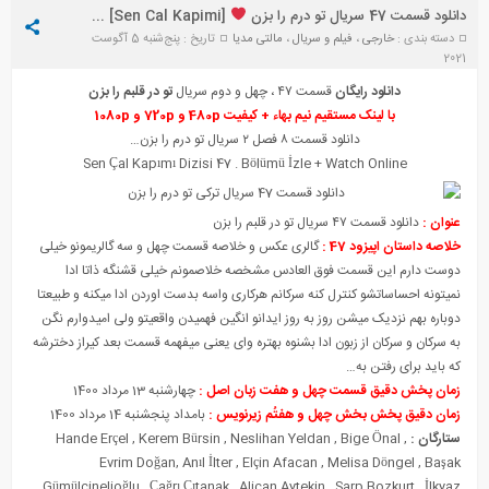
دانلود قسمت 47 سریال تو درم را بزن
[Sen Cal Kapimi] + زیرنویس
دسته بندی :
خارجی
،
فیلم و سریال
،
مالتی مدیا
تاریخ : پنج‌شنبه 5 آگوست
2021
دانلود رایگان
قسمت ۴۷ ، چهل و دوم سریال
تو در قلبم را بزن
با لینک مستقیم نیم بهاء + کیفیت 480p و 720p و 1080p
دانلود قسمت ۸ فصل ۲ سریال تو درم را بزن…
Sen Çal Kapımı Diz
i
si 47 . Bölümü
İ
zle + Watch Online
عنوان :
دانلود قسمت ۴۷ سریال تو در قلبم را بزن
خلاصه داستان اپیزود 47 :
گالری عکس و خلاصه قسمت چهل و سه گالریمونو خیلی
دوست دارم این قسمت فوق العادس مشخصه خلاصمونم خیلی قشنگه ذاتا ادا
نمیتونه احساساتشو کنترل کنه سرکانم هرکاری واسه بدست اوردن ادا میکنه و طبیعتا
دوباره بهم نزدیک میشن روز به روز ایدانو انگین فهمیدن واقعیتو ولی امیدوارم نگن
به سرکان و سرکان از زبون ادا بشنوه بهتره وای یعنی میفهمه قسمت بعد کیراز دخترشه
که باید برای رفتن به…
زمان پخش دقیق قسمت چهل و هفت زبان اصل :
چهارشنبه 13 مرداد 1400
زمان دقیق پخش بخش چهل و هفتُم زیرنویس :
بامداد پنجشنبه 14 مرداد 1400
ستارگان :
,
Bige Önal
,
Neslihan Yeldan
,
Kerem Bürsin
,
Hande Erçel
Evrim Doğan
,
Anıl İlter
,
Elçin Afacan
,
Melisa Döngel
,
Başak
Gümülcinelioğlu
,
Çağrı Çıtanak
,
Alican Aytekin
,
Sarp Bozkurt
,
İlkyaz