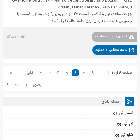
Gümülcinelioğlu
,
Çağrı Çıtanak
,
Alican Aytekin
,
Sarp Bozkurt
,
İlkyaz
Arslan
,
Hakan Karahan
,
Sarp Can Köroğlu
جهت مشاهده تیزر و فراگمان قسمت 42 “تو درم رو بزن” و دانلود این قسمت با
زیرنویس هاردساب فارسی، روی ادامه مطلب کلیک کنید.
5,404 بازدید مشاهده
0 دیدگاه
ادامه مطلب / دانلود
صفحه 6 از 11
8
7
6
5
4
3
2
قبلی
...
»
بعدی
11
10
9
دسته بندی
استار تی وی
ای تی وی
شاو تی وی