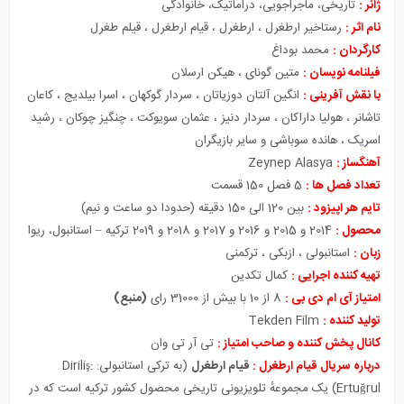
ژانر :
تاریخی، ماجراجویی، دراماتیک، خانوادگی
نام اثر :
رستاخیر ارطغرل ، ارطغرل ، قیام ارطغرل ، قیلم طغرل
کارگردان :
محمد بوداغ
فیلنامه نویسان :
متین گونای ، هیکن ارسلان
با نقش آفرینی :
انگین آلتان دوزیاتان ، سردار گوکهان ، اسرا بیلدیج ، کاعان
تاشانر ، هولیا داراکان ، سردار دنیز ، عثمان سویوکت ، چنگیز چوکان ، رشید
اسریک ، هانده سوباشی و سایر بازیگران
آهنگساز :
Zeynep Alasya
تعداد فصل ها :
5 فصل 150 قسمت
تایم هر اپیزود :
بین 120 الی 150 دقیقه (حدودا دو ساعت و نیم)
محصول :
2014 و 2015 و 2016 و 2017 و 2018 و 2019 ترکیه – استانبول، ریوا
زبان :
استانبولی ، ازبکی ، ترکمنی
تهیه کننده اجرایی :
کمال تکدین
امتیاز آی ام دی بی :
8 از 10 با بیش از 31000 رای
(منبع)
تولید کننده :
Tekden Film
کانال پخش کننده و صاحب امتیاز :
تی آر تی وان
درباره سریال قیام ارطغرل :
قیام ارطغرل
(به
ترکی استانبولی
:
Diriliş:
Ertuğrul
) یک مجموعهٔ تلویزیونی تاریخی محصول کشور
ترکیه
است که در