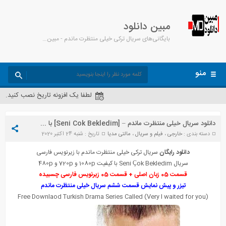
مبین دانلود
بایگانی‌های سریال ترکی خیلی منتظرت ماندم - مبین دانلود
منو
لطفا یک افزونه تاریخ نصب کنید.
دانلود سریال خیلی منتظرت ماندم – [Seni Cok Bekledim] با کیفیت FullHD1080P
دسته بندی :
خارجی
،
فیلم و سریال
،
مالتی مدیا
تاریخ : شنبه 24 اکتبر 2020
دانلود رایگان
سریال ترکی خیلی منتظرت ماندم با زیرنویس فارسی
سریال Seni Çok Bekledim با کیفیت 1080p و 720p و 480p
قسمت 05 زبان اصلی + قسمت 05 زیرنویس فارسی چسبیده
تیزر و پیش نمایش قسمت ششم سریال خیلی منتظرت ماندم
Free Downlaod Turkish Drama Series Called (Very I waited for you)