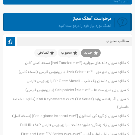
می 2024
آوریل 2024
درخواست آهنگ مجاز
مارس 2024
آهنگ مورد نیاز خود را درخواست کنید.
ژانویه 2024
دسامبر 2023
مطالب محبوب
نوامبر 2023
اکتبر 2023
جدید
محبوب
تصادفی
جولای 2023
دانلود سریال دانه های مروارید [Inci Taneleri 2024] نسخه اصلی کامل
آوریل 2023
دانلود سریال شهر دور – Uzak Sehir 2024 با زیرنویس فارسی (نسخه کامل)
نوامبر 2022
دانلود سریال داستان یک شب – Bir Gece Masali با زیرنویس فارسی
نوامبر 2021
سریال بی سرپرست ها – Sahipsizler İzle 2024 (با زیرنویس فارسی)
اکتبر 2021
سریال اگر پادشاه ببازد Kral Kaybederse 2025 (TV Series) (دانلود + خلاصه
سپتامبر 2021
داستان)
آگوست 2021
جولای 2021
دانلود سریال تو گریه کن استانبول [Sen aglama Istanbul 2024] (نسخه کامل)
ژوئن 2021
دانلود سریال لیلا: زندگی؛ عشق؛ عدالت؛ – با زیرنویس فارسی FullHD1080P
می 2021
دانلود سریال ترکی اول و آخر – First and Last (TV Series 2021–2024)