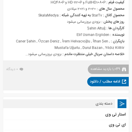
کیفیت فیلم :
FullHD1080P و HD-720P و HQ480P
محصول سال های :
2020 و 2021 میلادی
محصول کانال :
StarTv
به تهیه کنندگی شبکه :
SkalaMedya
روز های پخش :
بزودی بروزرسانی میشود
کارگردان ها :
Şah
n Altuğ
i
نویسنده :
Elif Usman Ergüden
بازیگران :
Caner Şahin , Özcan Deniz , İrem Helvacıoğlu , İlhan Şen ,
Mustafa Uğurlu , Durul Bazan , Yıldız Kültür
خلاصه داستان سریال خیلی منتظرت ماندم
:
بزودی بروزرسانی میشود…
1,049 بازدید مشاهده
0 دیدگاه
ادامه مطلب / دانلود
دسته بندی
استار تی وی
ای تی وی