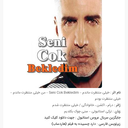
نام اثر :
خیلی منتظرت ماندم – Seni Cok Bekledim – من خیلی منتظرت ماندم –
خیلی منتظرت بودم
ژانر :
در
ا
م ، اکشن ، خانوادگی / خیلی منتظرت شدم
زبان :
ترکی استانبولی – سنی چوک بکلدیم
جایگزین سریال عروس استانبول :
جهت دانلود کلیک کنید
زیرنویس فارسی : دارد
چسبیده به فیلم (هاردساب)