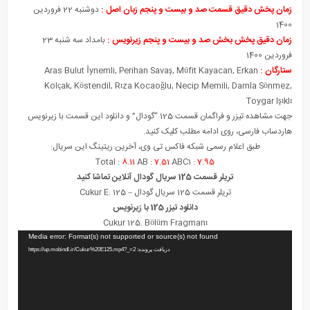
زمان پخش دقیق قسمت صد و بیست و پنجم زبان اصل :
دوشنبه 22 فروردین
1400
زمان دقیق پخش بخش صد و بیست و پنجم زیرنویس :
بامداد سه شنبه 23
فروردین 1400
ستارگان :
Aras Bulut İynemli, Perihan Savaş, Müfit Kayacan, Erkan
Kolçak, Köstendil, Rıza Kocaoğlu, Necip Memili, Damla Sönmez,
Toygar Işıklı
جهت مشاهده تیزر و فراگمان قسمت 125 “گودال” و دانلود این قسمت با زیرنویس
هاردساب فارسی، روی ادامه مطلب کلیک کنید.
طبق اعلام رسمی شبکه فاکس تی وی، آخرین ریتینگ این سریال:
Total :
8.11
AB :
7.51
ABC1 :
7.95
تریلر قسمت 125
سریال گودال
آنلاین تماشا کنید
تریلر قسمت 125 سریال گودال – Cukur E: 125
دانلود تیزر 125 با زیرنویس
Cukur 125. Bölüm Fragmanı
نمایشگر
Media error: Format(s) not supported or source(s) not found
ویدیو
دریافت پرونده: https://up.mobindl.ir/Cukur%20E125.mp4?_=2