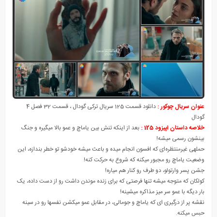
عنوان سریال چوکور :
دانلود قسمت 125 سریال ترکی گودال ، قسمت 32 فصل 4
گودال
خلاصه داستان اپیزود 125 :
بعد از اینکه تنش بین یاماچ و عمو بالا میگیره و جنگ
بینشون رسمی میشه!
حملهی غیرمنتظره‌ای که افسون انجام میده و باعث میشه خودشو تو خطر بندازه، این
وضعیت یاماچ رو مجبور میکنه که شروع به حرکت کنه!
جشن پسر وارتولو، دو طرف رو کنار هم میاره!
کولکان که متوجه میشه تنها فرصتی که برای زنده موندن داشت رو از دست داده، یک
بار دیگه با عمو سر میز مذاکره میشینه!
نقشه‌ پر از درگیری ای که یاماچ و جومالی، در مقابل عمو میکشن نفسها رو در سینه
حبس میکنه.