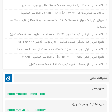
نوامبر 2022
دانلود سریال داستان یک شب – Bir Gece Masali با زیرنویس فارسی
نوامبر 2021
سریال بی سرپرست ها – Sahipsizler İzle 2024 (با زیرنویس فارسی)
اکتبر 2021
سریال اگر پادشاه ببازد Kral Kaybederse 2025 (TV Series) (دانلود + خلاصه
سپتامبر 2021
داستان)
آگوست 2021
جولای 2021
دانلود سریال تو گریه کن استانبول [Sen aglama Istanbul 2024] (نسخه کامل)
ژوئن 2021
دانلود سریال لیلا: زندگی؛ عشق؛ عدالت؛ – با زیرنویس فارسی FullHD1080P
می 2021
دانلود سریال ترکی اول و آخر – First and Last (TV Series 2021–2024)
آوریل 2021
دانلود سریال ترکی نابغه 【Deha 2024】 با زیرنویس فارسی – 1080p
مارس 2021
دانلود سریال از بوسه تا عشق – کیفیت HDTV (150 قسمت کامل)
فوریه 2021
دسامبر 2020
تبلیغات متنی
اکتبر 2020
آگوست 2020
مدرن مدیا
https://modern-media.top
آوریل 2020
خرید اشتراک پرسرعت ویژه
https://zaya.io/Uploadboy