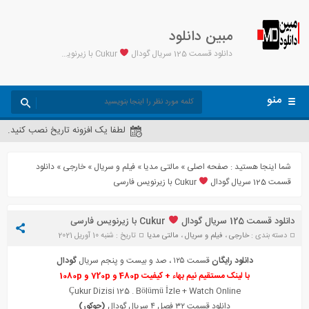
مبین دانلود
دانلود قسمت 125 سریال گودال
Cukur با زیرنویس فارسی - مبین دانلود
منو
لطفا یک افزونه تاریخ نصب کنید.
شما اینجا هستید :
صفحه اصلی
»
مالتی مدیا
»
فیلم و سریال
»
خارجی
»
دانلود
قسمت 125 سریال گودال
Cukur با زیرنویس فارسی
دانلود قسمت 125 سریال گودال
Cukur با زیرنویس فارسی
دسته بندی :
خارجی
،
فیلم و سریال
،
مالتی مدیا
تاریخ : شنبه 10 آوریل 2021
دانلود رایگان
قسمت ۱۲۵ ، صد و بیست و پنجم سریال
گودال
با لینک مستقیم نیم بهاء + کیفیت 480p و 720p و 1080p
Çukur Diz
i
si 125 . Bölümü İzle + Watch Online
دانلود قسمت ۳۲ فصل ۴ سریال گودال
(چوکور)