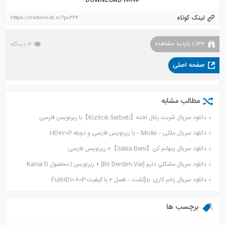
DOWNLOAD 1080P
لینک کوتاه
https://mobinn-dl.ir/?p=266
1,132 بازدید مشاهده
3 دیدگاه
صفحه اصلی
مطالب مشابه
دانلود سریال شربت زغال اخته【Kizilcik Serbeti】با زیرنویس فارسی
دانلود سریال ملکی – Molki – با زیرنویس فارسی و دوبله HD720P
دانلود سریال پنهانم کن【Sakla Beni】+ زیرنویس فارسی
دانلود سریال مشکلی دارم [Bir Derdim Var] + زیرنویس | محصول Kanal D
دانلود سریال زخم کاری: بازگشت – فصل 2 با کیفیت FullHD1080P
برچسب ها