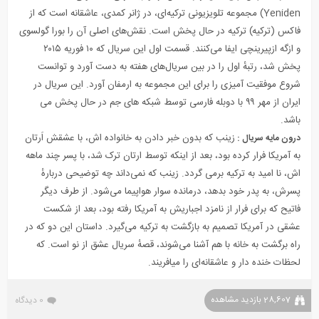
Yeniden
) مجموعه تلویزیونی ترکیه‌ای، در ژانر
کمدی
،
عاشقانه
است که از
فاکس (ترکیه)
ترکیه در حال پخش است. نقش‌های اصلی آن را
بورا گولسوی
و
ازگه
ا
زپیرینچی
ایفا می‌کنند. قسمت اول این سریال که ۱۰ فوریه ۲۰۱۵
پخش شد، رتبهٔ اول را در بین سریال‌های هفته به دست آورد و توانست
شروع موفقیت آمیزی را برای این مجموعه به ارمفان آورد. این سریال در
ایران از مهر ۹۹ با دوبله فارسی توسط شبکه های جم در حال پخش می
باشد.
زینب که بدون خبر دادن به خانواده اش، با عشقش اَرتان
درون مایه سریال :
به آمریکا فرار کرده بود، بعد از اینکه توسط ارتان ترک شد، با پسر چند ماهه
اش، نا امید به ترکیه برمی گردد. زینب که نمی‌داند چه توضیحی دربارهٔ
پسرش، به پدر خود بدهد، درمانده سوار هواپیما می‌شود. از طرف دیگر
فاتیح که برای فرار از نامزد اجباریش به آمریکا رفته بود، بعد از شکست
عشقی در آمریکا تصمیم به بازگشت به ترکیه می‌گیرد. داستان این دو که در
راه برگشت به خانه با هم آشنا می‌شوند، قصهٔ سریال عشق از نو است. که
لحظات خنده دار و عاشقانه‌ای را میافریند.
28,607 بازدید مشاهده
0 دیدگاه