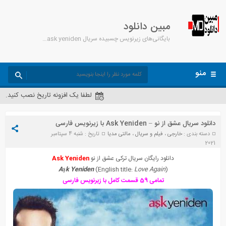
مبین دانلود
بایگانی‌های زیرنویس چسبیده سریال ask yeniden - مبین دانلود
منو
لطفا یک افزونه تاریخ نصب کنید.
دانلود سریال عشق از نو – Ask Yeniden با زیرنویس فارسی
دسته بندی :
خارجی
،
فیلم و سریال
،
مالتی مدیا
تاریخ : شنبه 4 سپتامبر
2021
دانلود رایگان سریال ترکی عشق از نو
Ask Yeniden
Aşk Yeniden
(English title:
Love Again
)
تمامی 59 قسمت کامل با زیرنویس فارسی