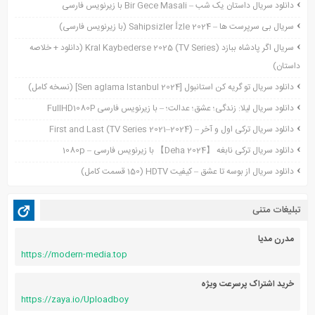
دانلود سریال داستان یک شب – Bir Gece Masali با زیرنویس فارسی
نوامبر 2021
سریال بی سرپرست ها – Sahipsizler İzle 2024 (با زیرنویس فارسی)
اکتبر 2021
سریال اگر پادشاه ببازد Kral Kaybederse 2025 (TV Series) (دانلود + خلاصه
سپتامبر 2021
داستان)
آگوست 2021
جولای 2021
دانلود سریال تو گریه کن استانبول [Sen aglama Istanbul 2024] (نسخه کامل)
ژوئن 2021
دانلود سریال لیلا: زندگی؛ عشق؛ عدالت؛ – با زیرنویس فارسی FullHD1080P
می 2021
دانلود سریال ترکی اول و آخر – First and Last (TV Series 2021–2024)
آوریل 2021
دانلود سریال ترکی نابغه 【Deha 2024】 با زیرنویس فارسی – 1080p
مارس 2021
دانلود سریال از بوسه تا عشق – کیفیت HDTV (150 قسمت کامل)
فوریه 2021
دسامبر 2020
تبلیغات متنی
اکتبر 2020
آگوست 2020
مدرن مدیا
https://modern-media.top
آوریل 2020
خرید اشتراک پرسرعت ویژه
https://zaya.io/Uploadboy