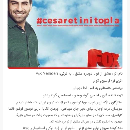
عشق از نو ، دوباره عشق ، به ترکی: Aşk Yeniden
نام اثر :
ارسوی گولر
اثری از :
ادا تزجان
براساس داستانی به قلم :
اینجی گوندوغدو ، اسماعیل گوندوغدو
تهیه کننده گان :
ستارگان :
ازگه ازپیرینچی، بورا گولسوی، تامر لِوَنت، تولون اورال، لاله باشار، دیدم
سویدان، مرت اوجال، نیلای دنیز، جان سیپاهی، اورهان آلکایا، نازلی توسون اوغلو، فاتما
کارانفیل، سما کچیک و سایر بازیگران و هنرندانی که بصورت وقت در نقش بازیگر
مهمان به ایفای نقش در سریال عشق از نو پرداخته اند.
عشق از نو (به
ترکی استانبولی
:
Aşk
نقد کوتاه سریال ترکی عشق از نو :