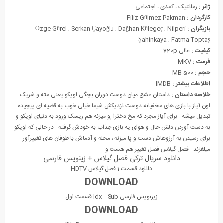
ژانر :
رمانتیک ، کمدی ، اجتماعی
کارگردان :
Filiz Gülmez Pakman
بازیگران :
Özge Gürel , Serkan Çayoğlu , Dağhan Külegeç , Nilperi
Şahinkaya , Fatma Toptaş
کیفیت :
عالی 720p
فرمت :
MKV
حجم :
500 MB
اطلاعات بیشتر :
IMDB
خلاصه داستان :
داستان عشق میان دوست دوران بچگی اویکو یعنی مته و شریک
اون آیاز با بازی های مخفیانه دوست نزدیکش شیما خیلی خوب به قضیه ای پیچیده
تبدیل میشه . برای آیاز مجرد که مخ دخترا رو میزنه هم ریسک ورود به دنیای اویکو و
به دست آوردن دلش حال و هوای یه بازی جذاب به خودش گرفته . در حالی که اویکو
برای رسیدن به آرزوهاش دست و پا میزنه ، محله و آدماش با طوفان های تغییرآور
میلغزند . فصل گیلاس فصل تغییر هم هست و…
دانلود سریال ترکی فصل گیلاس + زینویس فارسی
دانلود قسمت 1 فصل گیلاس HDTV
DOWNLOAD
زیرنویس فارسی Idx – Sub قسمت اول
DOWNLOAD