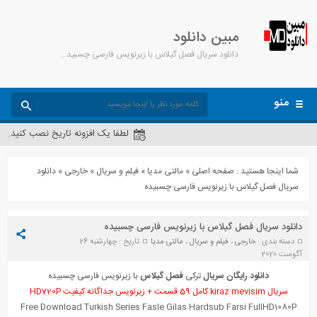
مبین دانلود
دانلود سریال فصل گیلاس با زیرنویس فارسی چسبیده - مبین دانلود
منو
لطفا یک افزونه تاریخ نصب کنید.
شما اینجا هستید :
صفحه اصلی
»
مالتی مدیا
»
فیلم و سریال
»
خارجی
»
دانلود
سریال فصل گیلاس با زیرنویس فارسی چسبیده
دانلود سریال فصل گیلاس با زیرنویس فارسی چسبیده
دسته بندی :
خارجی
،
فیلم و سریال
،
مالتی مدیا
تاریخ : چهارشنبه 26
آگوست 2020
دانلود رایگان
سریال
ترکی
فصل گیلاس
با زیرنویس فارسی چسبیده
سریال kiraz mevisim کامل 59 قسمت + زیرنویس جداگانه کیفیت HD720P
Free Download Turkish Series Fas
l
e Gilas Hardsub Farsi Fu
l
lHD1080P