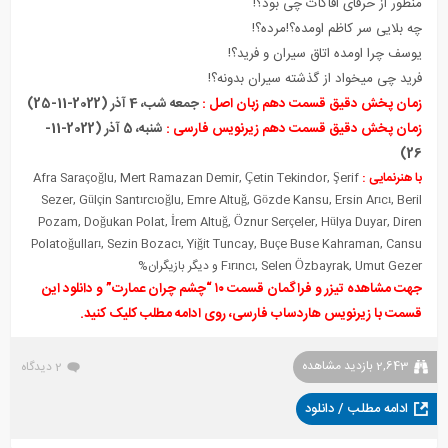
منظور از حرفای افاکات چی بود؟!
چه بلایی سر کاظم اومده؟!مرده؟!
یوسف چرا اومده اتاق سیران و فرید؟!
فرید چی میخواد از گذشته سیران بدونه؟!
زمان پخش دقیق قسمت دهم زبان اصل :
جمعه شب، 4 آذر (2022-11-25)
زمان پخش دقیق قسمت دهم زیرنویس فارسی :
شنبه، 5 آذر (2022-11-
26)
با هنرنمایی :
Afra Saraçoğlu, Mert Ramazan Demir, Çetin Tekindor, Şerif
Sezer, Gülçin Santırcıoğlu, Emre Altuğ, Gözde Kansu, Ersin Arıcı, Beril
Pozam, Doğukan Polat, İrem Altuğ
,
Öznur Serçeler, Hülya Duyar, Diren
Polatoğulları, Sezin Bozacı, Yiğit Tuncay, Buçe Buse Kahraman, Cansu
Fırıncı, Selen Özbayrak, Umut Gezer و دیگر بازیگران%
جهت مشاهده تیزر و فراگمان قسمت ۱۰ “چشم چران عمارت” و دانلود این
قسمت با زیرنویس هاردساب فارسی، روی ادامه مطلب کلیک کنید.
2,643 بازدید مشاهده
2 دیدگاه
ادامه مطلب / دانلود