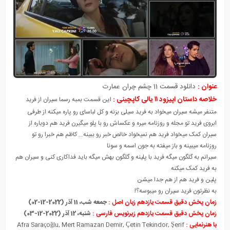
عنوان :
دانلود قسمت 11 چشم چران عمارت
خلاصه داستان اپیزود ۱۱ یالی کاپچینی :
این قسمت بمبه رسما سیران از فرید
متنفر میشه سیران میخواد به فرید سیلی بزنه و کل لباسای رو پاره میکنه از طرفی
ابروی فرید تو مجله و روزنامه میره و عکساش رو با پلو میگیرن فرید هم دوباره از
سیران کمک میخواد فرید هم نمیخواد خالص خبر رو ببینه… کاظم هم خبرا رو تو
روزنامه میبینه و باز میفته به جون اسمه و سونا
سیرانم به گلگون میگه فرید با پلینه و گلگون بهش میگه باید فداکاری کنی و سیران هم
به فرید کمک میکنه
پلین و فرید هم از هم جدا میشن
به نظرتون فرید سیران رو میبوسه؟!
زمان پخش دقیق قسمت یازدهم زبان اصل :
جمعه شب، 11 آذر (2022-12-02)
زمان پخش دقیق قسمت یازدهم زیرنویس فارسی :
شنبه، 12 آذر (2022-12-03)
با هنرنمایی :
Afra Saraçoğlu, Mert Ramazan Demir, Çetin Tekindor, Şerif