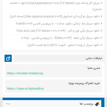
سریال اگر پادشاه ببازد Kral Kaybederse 2025 (TV Series) (دانلود + خلاصه
سپتامبر 2021
داستان)
آگوست 2021
جولای 2021
دانلود سریال تو گریه کن استانبول [Sen aglama Istanbul 2024] (نسخه کامل)
ژوئن 2021
دانلود سریال لیلا: زندگی؛ عشق؛ عدالت؛ – با زیرنویس فارسی FullHD1080P
می 2021
دانلود سریال ترکی اول و آخر – First and Last (TV Series 2021–2024)
آوریل 2021
دانلود سریال ترکی نابغه 【Deha 2024】 با زیرنویس فارسی – 1080p
مارس 2021
دانلود سریال از بوسه تا عشق – کیفیت HDTV (150 قسمت کامل)
فوریه 2021
دسامبر 2020
تبلیغات متنی
اکتبر 2020
آگوست 2020
مدرن مدیا
https://modern-media.top
آوریل 2020
خرید اشتراک پرسرعت ویژه
https://zaya.io/Uploadboy
برچسب ها
tags