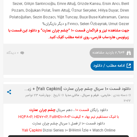
Sezer, Gülçin Santırcıoğlu, Emre Altuğ, Gözde Kansu, Ersin Arıcı, Beril
Pozam, Doğukan Polat, İrem Altuğ
,
Öznur Serçeler, Hülya Duyar, Diren
Polatoğulları, Sezin Bozacı, Yiğit Tuncay, Buçe Buse Kahraman, Cansu
Fırıncı, Selen Özbayrak, Umut Gezer و دیگر بازیگران%
جهت مشاهده تیزر و فراگمان قسمت ۱۰ “چشم چران عمارت” و دانلود این قسمت با
زیرنویس هاردساب فارسی، روی ادامه مطلب کلیک کنید.
2,936 بازدید مشاهده
0 دیدگاه
ادامه مطلب / دانلود
دانلود قسمت 10 سریال چشم چران عمارت [Yali Capkini] + زیرنویس
دسته بندی :
خارجی
،
فیلم و سریال
،
مالتی مدیا
تاریخ : چهارشنبه 23 نوامبر
2022
دانلود رایگان
قسمت ۱۰
، دهم سریال
چشم چران عمارت
با لنیک مستقیم نیم بهاء + کیفیت HQ480P, HD720P, FullHD1080P
دانلود قسمت 10 از فصل 1 سریال چشم چران عمارت
Yali Çapkini
Dizisi Series 10 Bölümü
İ
zle + Watch Online