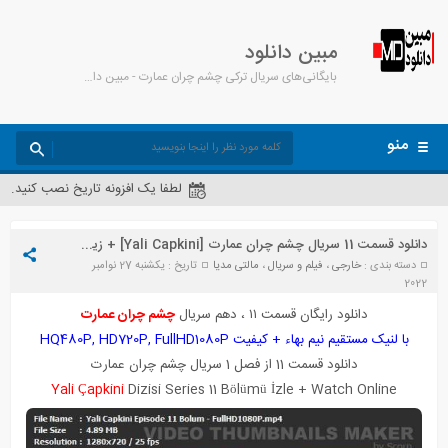
مبین دانلود
بایگانی‌های سریال ترکی چشم چران عمارت - مبین دانلود
منو
لطفا یک افزونه تاریخ نصب کنید.
دانلود قسمت 11 سریال چشم چران عمارت [Yali Capkini] + زیرنویس
دسته بندی :
خارجی
،
فیلم و سریال
،
مالتی مدیا
تاریخ : یکشنبه 27 نوامبر
2022
دانلود رایگان قسمت ۱۱ ، دهم سریال
چشم چران عمارت
با لنیک مستقیم نیم بهاء + کیفیت HQ480P, HD720P, FullHD1080P
دانلود قسمت 11 از فصل 1 سریال چشم چران عمارت
Yali Çapkini
Dizisi Series 11 Bölümü
İ
zle + Watch Online