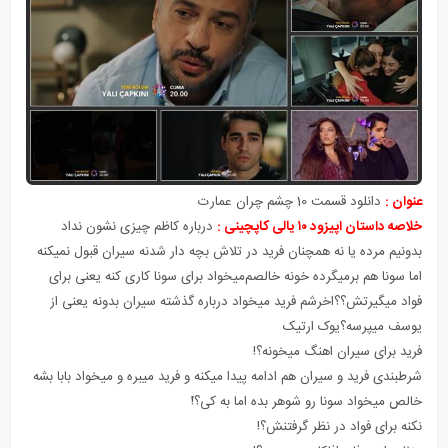
عنوان :
دانلود قسمت 10 چشم چران عمارت
خلاصه داستان اپیزود ۱۰ یالی کاپچینی :
درباره کاظم چیزی نشون نداد
بدونیم مرده یا نه همچنان فرید در تلاش بچه دار شدنه سیران قبول نمیکنه
اما سونا هم برمیگرده خونه خالصم‌میخواد برای سونا کاری کنه یعنی برای
فواد میگیرتش؟؟اخرشم فرید میخواد درباره گذشته سیران بدونه یعنی از
یوسف میپرسه؟یوک ارتیک
فرید برای سیران اهنگ میخونه؟!
شرطبندی فرید و سیران هم ادامه پیدا میکنه و فرید میبره و میخواد بابا بشه
خالص میخواد سونا رو شوهر بده اما به کی؟!ً
نکنه برای فواد در نظر گرفتنش؟!