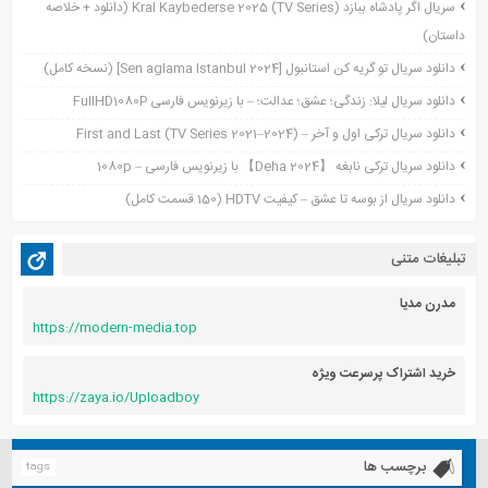
سریال اگر پادشاه ببازد Kral Kaybederse 2025 (TV Series) (دانلود + خلاصه
سپتامبر 2021
داستان)
آگوست 2021
جولای 2021
دانلود سریال تو گریه کن استانبول [Sen aglama Istanbul 2024] (نسخه کامل)
ژوئن 2021
دانلود سریال لیلا: زندگی؛ عشق؛ عدالت؛ – با زیرنویس فارسی FullHD1080P
می 2021
دانلود سریال ترکی اول و آخر – First and Last (TV Series 2021–2024)
آوریل 2021
دانلود سریال ترکی نابغه 【Deha 2024】 با زیرنویس فارسی – 1080p
مارس 2021
دانلود سریال از بوسه تا عشق – کیفیت HDTV (150 قسمت کامل)
فوریه 2021
دسامبر 2020
تبلیغات متنی
اکتبر 2020
آگوست 2020
مدرن مدیا
https://modern-media.top
آوریل 2020
خرید اشتراک پرسرعت ویژه
https://zaya.io/Uploadboy
برچسب ها
tags