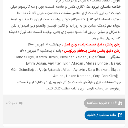
عنوان :
دانلود قسمت ۵۰ سریال تو در قلبم را بزن
خلاصه داستان اپیزود 50 :
گالری عکس و خلاصه قسمت چهل و سه گالریمونو خیلی
دوست دارم این قسمت فوق العادس مشخصه خلاصمونم خیلی قشنگه ذاتا ادا
نمیتونه احساساتشو کنترل کنه سرکانم هرکاری واسه بدست اوردن ادا میکنه و طبیعتا
دوباره بهم نزدیک میشن روز به روز ایدانو انگین فهمیدن واقعیتو ولی امیدوارم نگن
به سرکان و سرکان از زبون ادا بشنوه بهتره وای یعنی میفهمه قسمت بعد کیراز دخترشه
که باید برای رفتن به…
زمان پخش دقیق قسمت پنجاه زبان اصل :
چهارشنبه 3 شهریور 1400
زمان دقیق پخش بخش پنجاهُم زیرنویس :
بامداد پنجشنبه 4 شهریور 1400
ستارگان :
,
Bige Önal
,
Neslihan Yeldan
,
Kerem Bürsin
,
Hande Erçel
Evrim Doğan
,
Anıl İlter
,
Elçin Afacan
,
Melisa Döngel
,
Başak
Gümülcinelioğlu
,
Çağrı Çıtanak
,
Alican Aytekin
,
Sarp Bozkurt
,
İlkyaz
Arslan
,
Hakan Karahan
,
Sarp Can Köroğlu
جهت مشاهده تیزر و فراگمان قسمت 50 “تو درم رو بزن” و دانلود این قسمت با
زیرنویس هاردساب فارسی، روی ادامه مطلب کلیک کنید.
2,224 بازدید مشاهده
0 دیدگاه
ادامه مطلب / دانلود