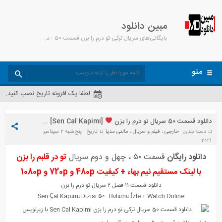
مبین دانلود
بایگانی‌های سریال ترکی تو درم را بزن قسمت 50 - مبین دانلود
منو
لطفا یک افزونه تاریخ نصب کنید.
دانلود قسمت 50 سریال تو درم را بزن
[Sen Cal Kapimi] + زیرنویس
دسته بندی :
خارجی
،
فیلم و سریال
،
مالتی مدیا
تاریخ : پنج‌شنبه 2 سپتامبر
2021
دانلود رایگان
قسمت ۵۰ ، چهل و دوم سریال
تو در قلبم را بزن
با لینک مستقیم نیم بهاء + کیفیت 480p و 720p و 1080p
دانلود قسمت ۱۱ فصل ۲ سریال تو درم را بزن
Sen Çal Kapımı Diz
i
si ۵۰ . Bölümü
İ
zle + Watch Online