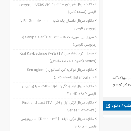
دانلود سریال شهر دور – Uzak Sehir 2024 با زیرنویس
فارسی (نسخه کامل)
دانلود سریال داستان یک شب – Bir Gece Masali با
زیرنویس فارسی
سریال بی سرپرست ها – Sahipsizler İzle 2024 (با
زیرنویس فارسی)
سریال اگر پادشاه ببازد Kral Kaybederse 2025 (TV
Series) (دانلود + خلاصه داستان)
دانلود سریال تو گریه کن استانبول [Sen aglama
Istanbul 2024] (نسخه کامل)
ا بوراک آشنا
 گیر کردن و
دانلود سریال لیلا: زندگی؛ عشق؛ عدالت؛ – با زیرنویس
فارسی FullHD1080P
دانلود سریال ترکی اول و آخر – First and Last (TV
طلب / دانلود
Series 2021–2024)
دانلود سریال ترکی نابغه 【Deha 2024】 با زیرنویس
فارسی – 1080p