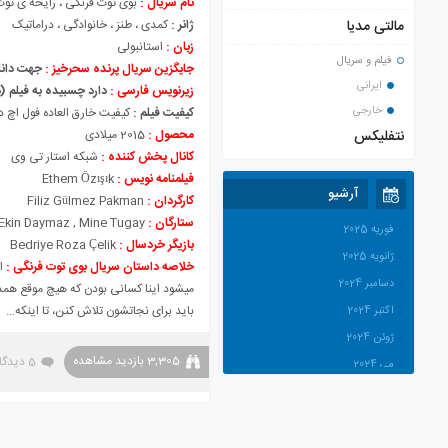
نام سریال :
بوی توت فرنگی ، رایحه ی توت فرنگی ؛ u
مالتی مدیا
ژانر :
کمدی ، طنز ، خانوادگی ، دراماتیک
زبان :
استانبولی
فیلم و سریال
جایگزین سریال پرنده سحرخیز :
جهت دانلو
ایرانی
زیرنویس فارسی :
دارد
چسبیده به فیلم (
خارجی
کیفیت فیلم :
کیفیت خارق العاده فول اچ دی 1080p و 720p و کیفیت موبایلی
نتفلیکس
محصول :
2015 میلادی
کانال پخش کننده :
شبکه استار تی وی
فیلمنامه نویس :
Ethem Özışık
آرشیو
کارگردان :
Filiz Gü
mez Pakman
l
ستارگان :
, Ekin Daymaz , Mine Tugay
فوریه 2025
بازیگر خردسال :
Bedriye Roza Çelik
ژانویه 2025
خلاصه داستان سریال بوی توت فرنگی
:
ا
دسامبر 2024
میشود اینا کسانی بودن که هیچ موقع همدی
باید برای نجاتشون تلاش کنن، تا اینکه…
اکتبر 2024
ژوئن 2024
3,305 بازدید مشاهده
5 دیدگاه
می 2024
آوریل 2024
مارس 2024
ژانویه 2024