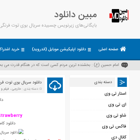
مبین دانلود
بایگانی‌های زیرنویس چسبیده سریال بوی توت فرنگی -
صفحه اصلی
دانلود اپلیکیشن موبایل (اندروید)
خرید اشترا
امام حسین (ع) : بخشنده ترین مردم کسی است که در هنگام قدرت می بخ
دسته بندی
دانلود سریال بوی توت فرنگی [Cilek Kokusu] + زیرنویس چس
دسته بندی :
خارجی
،
فیلم و 
استار تی وی
دان
ای تی وی
شاو تی وی
Strawberry
دانلود کامل سریال کمدی 2015
فاکس تی وی
کانال دی