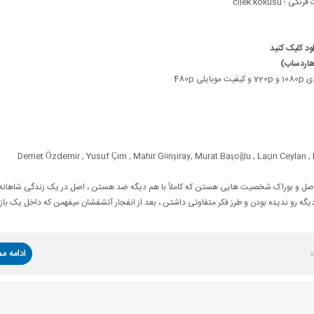
cilek kokus
د کلیک کنید
هاردساب)
 480p
Demet Özdemir , Yusuf Çim , Mahir Günşiray, Murat Başoğlu , Laçin Ceylan 
صل و بوراک شخصیت هایی هستن که کاملاً با هم دیگه ضد هستن ، اصل در یک زندگی شاهانه ب
گه رو ندیده بودن و طرز فکر متفاوتی داشتن ، بعد از انفجار آتشفشان میفهمن که داخل یک بازی
ادامه م