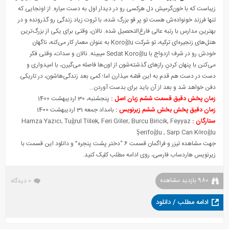
زیباست که با خون‌گرمیش دل هرکسی رو در دیدار اول به دست میاره. از اونجایی که
تنها فرزند خونواده‌ش هست تو پر قو بزرگ شده، با ثروت زیاد زندگی رو گذرونده و در
بهترین مدارس با رتبه عالی فارغ‌التحصیل شده. نالان، وقتی برای یکی از بزرگ‌ترین
هتل‌های زنجیره‌ای ترکیه، تو شرکت Koroğlu به عنوان معمار کار می‌کنه، ناگهان
خودش رو در شرف ازدواج با Sedat Koroğlu میبینه. نالان و سدات، وقتی فکر
می‌کنن با پنهان کردنِ رازهای گذشته‌شون از اون‌ها فاصله می‌گیرن، با امیدواری و
دست در دست هم قدم به این قصّه میذارن اما؛ کمی بعد زندگی‌هاشون، در تاریکی
دفن خواهد شد و بعد از آن باید برای بدست آوردن…
زمان پخش دقیق قسمت ششم زبان اصل :
پنجشنبه، 30 اردیبهشت 1400
زمان دقیق پخش بخش ششم زیرنویس :
بامداد جمعه 31 اردیبهشت 1400
ستارگان :
Hamza Yazıcı, Tuğrul Tülek, Feri Güler, Burcu Biricik, Feyyaz
Şerifoğlu , Sarp Can Köroğlu
جهت مشاهده تیزر و فراگمان قسمت 6 “دختر پشت پنجره” و دانلود این قسمت با
زیرنویس هاردساب فارسی، روی ادامه مطلب کلیک کنید.
980 بازدید مشاهده
0 دیدگاه
ادامه مطلب / دانلود