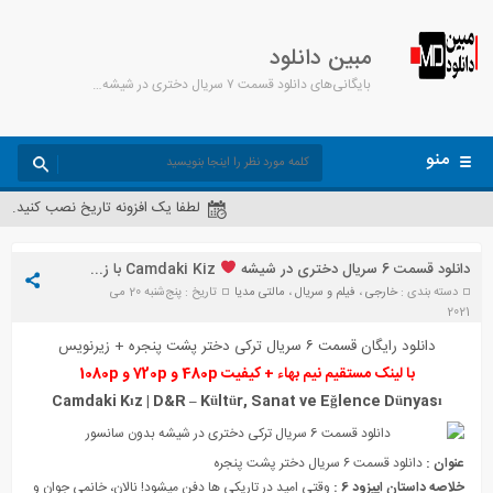
مبین دانلود
بایگانی‌های دانلود قسمت ۷ سریال دختری در شیشه - مبین دانلود
منو
لطفا یک افزونه تاریخ نصب کنید.
دانلود قسمت 6 سریال دختری در شیشه
Camdaki Kiz با زیرنویس فارسی
دسته بندی :
خارجی
،
فیلم و سریال
،
مالتی مدیا
تاریخ : پنج‌شنبه 20 می
2021
دانلود رایگان قسمت ۶ سریال ترکی
دختر پشت پنجره
+ زیرنویس
با لینک مستقیم نیم بهاء + کیفیت 480p و 720p و 1080p
Camdaki Kız | D&R – Kültür, Sanat ve Eğlence Dünyası
عنوان :
دانلود قسمت ۶ سریال دختر پشت پنجره
خلاصه داستان اپیزود 6 :
وقتی امید در تاریکی ها دفن میشود! نالان، خانمی جوان و