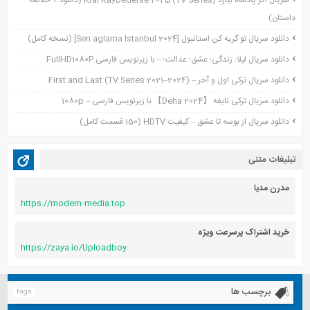
سریال اگر پادشاه ببازد Kral Kaybederse 2025 (TV Series) (دانلود + خلاصه
سپتامبر 2021
داستان)
آگوست 2021
جولای 2021
دانلود سریال تو گریه کن استانبول [Sen aglama Istanbul 2024] (نسخه کامل)
ژوئن 2021
دانلود سریال لیلا: زندگی؛ عشق؛ عدالت؛ – با زیرنویس فارسی FullHD1080P
می 2021
دانلود سریال ترکی اول و آخر – First and Last (TV Series 2021–2024)
آوریل 2021
دانلود سریال ترکی نابغه 【Deha 2024】 با زیرنویس فارسی – 1080p
مارس 2021
دانلود سریال از بوسه تا عشق – کیفیت HDTV (150 قسمت کامل)
فوریه 2021
دسامبر 2020
تبلیغات متنی
اکتبر 2020
آگوست 2020
مدرن مدیا
https://modern-media.top
آوریل 2020
خرید اشتراک پرسرعت ویژه
https://zaya.io/Uploadboy
برچسب ها
tags