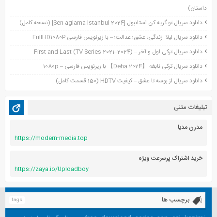
داستان)
آگوست 2021
جولای 2021
دانلود سریال تو گریه کن استانبول [Sen aglama Istanbul 2024] (نسخه کامل)
ژوئن 2021
دانلود سریال لیلا: زندگی؛ عشق؛ عدالت؛ – با زیرنویس فارسی FullHD1080P
می 2021
دانلود سریال ترکی اول و آخر – First and Last (TV Series 2021–2024)
آوریل 2021
دانلود سریال ترکی نابغه 【Deha 2024】 با زیرنویس فارسی – 1080p
مارس 2021
دانلود سریال از بوسه تا عشق – کیفیت HDTV (150 قسمت کامل)
فوریه 2021
دسامبر 2020
تبلیغات متنی
اکتبر 2020
آگوست 2020
مدرن مدیا
https://modern-media.top
آوریل 2020
خرید اشتراک پرسرعت ویژه
https://zaya.io/Uploadboy
برچسب ها
tags