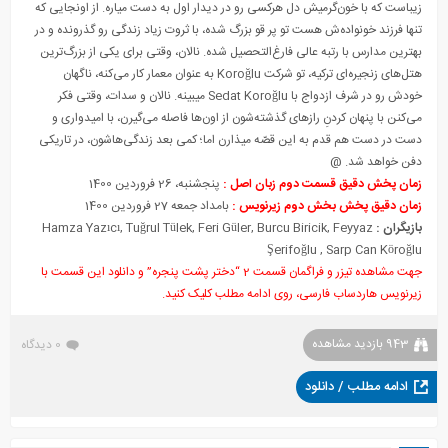
زیباست که با خون‌گرمیش دل هرکسی رو در دیدار اول به دست میاره. از اونجایی که
تنها فرزند خونواده‌ش هست تو پر قو بزرگ شده، با ثروت زیاد زندگی رو گذرونده و در
بهترین مدارس با رتبه عالی فارغ‌التحصیل شده. نالان، وقتی برای یکی از بزرگ‌ترین
هتل‌های زنجیره‌ای ترکیه، تو شرکت Koroğlu به عنوان معمار کار می‌کنه، ناگهان
خودش رو در شرف ازدواج با Sedat Koroğlu میبینه. نالان و سدات، وقتی فکر
می‌کنن با پنهان کردنِ رازهای گذشته‌شون از اون‌ها فاصله می‌گیرن، با امیدواری و
دست در دست هم قدم به این قصّه میذارن اما؛ کمی بعد زندگی‌هاشون، در تاریکی
دفن خواهد شد. @
زمان پخش دقیق قسمت دوم زبان اصل :
پنجشنبه، 26 فروردین 1400
زمان دقیق پخش بخش دوم زیرنویس :
بامداد جمعه 27 فروردین 1400
بازیگران :
Hamza Yazıcı, Tuğrul Tülek, Feri Güler, Burcu Biricik, Feyyaz
Şerifoğlu , Sarp Can Köroğlu
جهت مشاهده تیزر و فراگمان قسمت 2 “دختر پشت پنجره” و دانلود این قسمت با
زیرنویس هاردساب فارسی، روی ادامه مطلب کلیک کنید.
943 بازدید مشاهده
0 دیدگاه
ادامه مطلب / دانلود