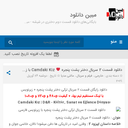
مبین دانلود
بایگانی‌های دانلود قسمت دوم دختری در شیشه - مبین دانلود
منو
لطفا یک افزونه تاریخ نصب کنید.
دانلود قسمت 2 سریال دختر پشت پنجره
Camdaki Kiz با زیرنویس فارسی
دسته بندی :
خارجی
،
فیلم و سریال
،
مالتی مدیا
تاریخ : دوشنبه 26 آوریل
2021
دانلود رایگان قسمت ۲ سریال ترکی
دختر پشت پنجره
+ زیرنویس
با لینک مستقیم نیم بهاء + کیفیت 480p و 720p و 1080p
Camdaki Kız | D&R – Kültür, Sanat ve Eğlence Dünyası
عنوان :
دانلود قسمت ۲ سریال دختر پشت پنجره
خلاصه داستان اپیزود 2 :
وقتی امید در تاریکی ها دفن میشود! نالان، خانمی جوان و