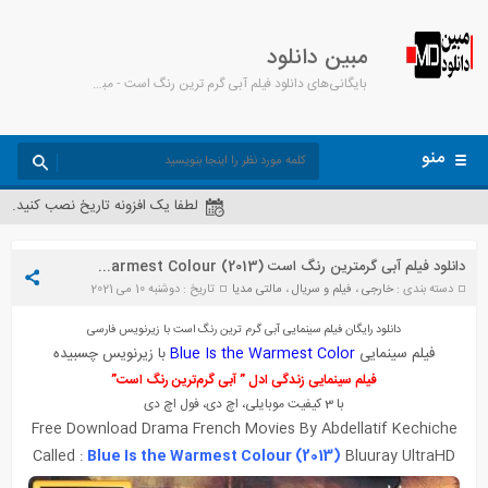
مبین دانلود
بایگانی‌های دانلود فیلم آبی گرم ترین رنگ است - مبین دانلود
منو
لطفا یک افزونه تاریخ نصب کنید.
دانلود فیلم آبی گرمترین رنگ است Blue Is the Warmest Colour (2013) + زیرنویس چسبیده
دسته بندی :
خارجی
،
فیلم و سریال
،
مالتی مدیا
تاریخ : دوشنبه 10 می 2021
دانلود رایگان فیلم سینمایی آبی گرم ترین رنگ است با زیرنویس فارسی
فیلم سینمایی
Blue Is the Warmest Color
با زیرنویس چسبیده
فیلم سینمایی زندگی ادل ” آبی گرم‌ترین رنگ است”
با 3 کیفیت موبایلی، اچ دی، فول اچ دی
Free Download Drama French Movies By
Abdellatif Kechiche
Called :
Blue Is the Warmest Colour (2013)
Bluuray UltraHD