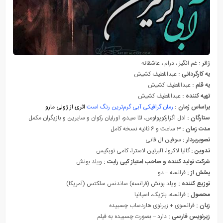
ژانر :
غم انگیز ، درام ، عاشقانه
به کارگردانی :
عبداللطیف کشیش
به قلم :
عبداللطیف کشیش
تهیه کننده :
عبداللطیف کشیش
براساس رُمان :
رمان گرافیکی آبی گرم‌ترین رنگ است
اثری از ژولی مارو
ستارگان :
ادل اگزارکوپولوس، لئا سیدو، اورلیان رکوان و سایرین و بازیگران مکمل
مدت زمان :
3 ساعت و 6 ثانیه نسخه کامل
تصویربردار :
سوفین ال فانی
تدوین :
گالیا لاکروا، آلبرتین لاسترا، کامی توبکیس
شرکت تولید کننده و صاحب امتیاز کپی رایت :
ویلد بونش
پخش از :
فرانسه – دو
توزیع کننده :
ویلد بونش (فرانسه) ساندنس سلکتس (آمریکا)
محصول :
فرانسه، بلژیک، اسپانیا
زبان :
فرانسوی + زیرنوی هاردساب چسبیده
زیرنویس فارسی :
دارد – بصورت چسبیده به فیلم