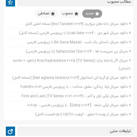
مطالب محبوب
نوامبر 2023
اکتبر 2023
جدید
محبوب
تصادفی
جولای 2023
دانلود سریال دانه های مروارید [Inci Taneleri 2024] نسخه اصلی کامل
آوریل 2023
دانلود سریال شهر دور – Uzak Sehir 2024 با زیرنویس فارسی (نسخه کامل)
نوامبر 2022
دانلود سریال داستان یک شب – Bir Gece Masali با زیرنویس فارسی
نوامبر 2021
سریال بی سرپرست ها – Sahipsizler İzle 2024 (با زیرنویس فارسی)
اکتبر 2021
سریال اگر پادشاه ببازد Kral Kaybederse 2025 (TV Series) (دانلود + خلاصه
سپتامبر 2021
داستان)
آگوست 2021
جولای 2021
دانلود سریال تو گریه کن استانبول [Sen aglama Istanbul 2024] (نسخه کامل)
ژوئن 2021
دانلود سریال لیلا: زندگی؛ عشق؛ عدالت؛ – با زیرنویس فارسی FullHD1080P
می 2021
دانلود سریال ترکی اول و آخر – First and Last (TV Series 2021–2024)
آوریل 2021
دانلود سریال ترکی نابغه 【Deha 2024】 با زیرنویس فارسی – 1080p
مارس 2021
دانلود سریال از بوسه تا عشق – کیفیت HDTV (150 قسمت کامل)
فوریه 2021
دسامبر 2020
تبلیغات متنی
اکتبر 2020