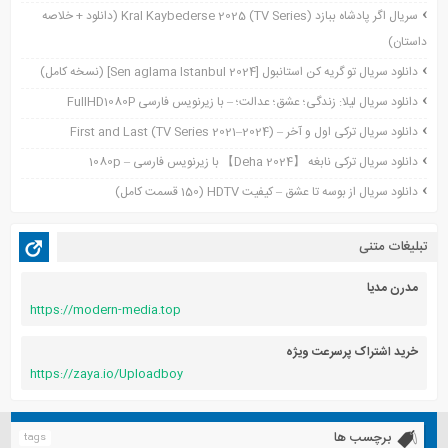
سریال اگر پادشاه ببازد Kral Kaybederse 2025 (TV Series) (دانلود + خلاصه
سپتامبر 2021
داستان)
آگوست 2021
جولای 2021
دانلود سریال تو گریه کن استانبول [Sen aglama Istanbul 2024] (نسخه کامل)
ژوئن 2021
دانلود سریال لیلا: زندگی؛ عشق؛ عدالت؛ – با زیرنویس فارسی FullHD1080P
می 2021
دانلود سریال ترکی اول و آخر – First and Last (TV Series 2021–2024)
آوریل 2021
دانلود سریال ترکی نابغه 【Deha 2024】 با زیرنویس فارسی – 1080p
مارس 2021
دانلود سریال از بوسه تا عشق – کیفیت HDTV (150 قسمت کامل)
فوریه 2021
دسامبر 2020
تبلیغات متنی
اکتبر 2020
آگوست 2020
مدرن مدیا
https://modern-media.top
آوریل 2020
خرید اشتراک پرسرعت ویژه
https://zaya.io/Uploadboy
برچسب ها
tags