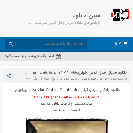
مبین دانلود
بایگانی‌های دانلود سریال جلال الدین شیر صحرا - مبین دانلود
منو
لطفا یک افزونه تاریخ نصب کنید.
دانلود سریال جلال الدین خوارزمشاه [Mendirman Jaloliddin 2021] با زیرنویس فارسی
دسته بندی :
خارجی
،
فیلم و سریال
،
مالتی مدیا
تاریخ : شنبه 12 ژوئن 2021
دانلود رایگان سریال ترکی Bozkir Arslani Celaleddin + زیرنویس
دانلود با سه کیفیت متفاوت 1080 و 720 و 480
لینک مستقیم و ترافیک دانلود نیم بهاء
قسمت 4 اضافه شد