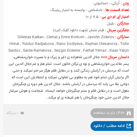
زبان :
اُزبکی – استانبولی
تعداد قسمت ها :
نامشخص – وابسته به امتیاز ریتینگ
امتیاز آی ام دی بی :
8.5 از 10
ستارگان :
بلیبل
جایگزین سریال :
قیام عثمان
(جهت دانلود کلیک کنید)
ستارگان :
Emre Kıvılcım , Javohir Zokirov و Gülenay Kalkan , Cemal
Hünal , Yulduz Radjabova , Rano Şodiyeva , Rayhan Ulesanova , Tohir
Saidov , Saide Rametova , Sezgin Erdemir , Ferhat Yılmaz , Kaan Yalçın
داستان سریال >>>
جلال الدین شاهزاده ی دلیر و زیرک و با بصیرت خوارزمشاهی،
پسر علائدین خوارزمشاهی و نوه ی ترکان خاتون است. تمام همّ و غم جلال الدین این
است که مردمش در آرامش زندگی کنند و در مقابل ظلم هرگز سر خم نمیکند و حتی
اگر برایش گران تمام شود هم به مظلوم بی تفاوتی نمیکند و اعتقادش این است که
دولتی بقا می یابد که مردمش در آرامش باشند. جلال الدین هم دوره ی چنگیزخان
مغول است و در مقابل ظلم و ستم چنگیزخان خواهد ایستاد. شجاعت و هوش سرشار
جلال الدین حتی خود چنگیزخان را هم شیفته ی او میکند…
1,482 بازدید مشاهده
0 دیدگاه
ادامه مطلب / دانلود