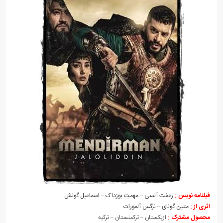
فیلنامه نویس :
رعفت آلسی – مهمت بوزداک – اسماعیل گونش
اثری از :
متین گونای – نرگس آلمورات
محصول مشترک :
ازبکستان – ترکمنستان – ترکیه