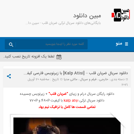
مبین دانلود
بایگانی‌های دانلود سریال ترکی ضربان قلب - مبین دانلود
منو
لطفا یک افزونه تاریخ نصب کنید.
دانلود سریال ضربان قلب – [Kalp Atisi] با زیرنویس فارسی کیفیت HD720P
دسته بندی :
خارجی
،
فیلم و سریال
،
مالتی مدیا
تاریخ : سه‌شنبه 20 آوریل
2021
دانلود رایگان سریال درام و زیبای
“ضربان قلب”
+ زیرنویس چسبیده
دانلود سریال ترکی
kalp atışı
با کیفیت 480P و 720P
تمامی قسمت ها کامل با ترافیک نیم بهاء