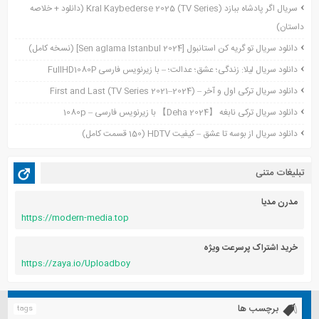
سریال اگر پادشاه ببازد Kral Kaybederse 2025 (TV Series) (دانلود + خلاصه
سپتامبر 2021
داستان)
آگوست 2021
جولای 2021
دانلود سریال تو گریه کن استانبول [Sen aglama Istanbul 2024] (نسخه کامل)
ژوئن 2021
دانلود سریال لیلا: زندگی؛ عشق؛ عدالت؛ – با زیرنویس فارسی FullHD1080P
می 2021
دانلود سریال ترکی اول و آخر – First and Last (TV Series 2021–2024)
آوریل 2021
دانلود سریال ترکی نابغه 【Deha 2024】 با زیرنویس فارسی – 1080p
مارس 2021
دانلود سریال از بوسه تا عشق – کیفیت HDTV (150 قسمت کامل)
فوریه 2021
دسامبر 2020
تبلیغات متنی
اکتبر 2020
آگوست 2020
مدرن مدیا
https://modern-media.top
آوریل 2020
خرید اشتراک پرسرعت ویژه
https://zaya.io/Uploadboy
برچسب ها
tags