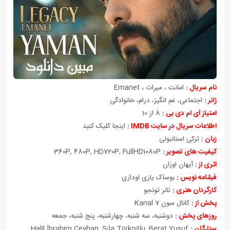
نام سریال :
امانت ، میراث ، Emanet
ژانر :
اجتماعی، غم انگیز، درام، خانوادگی
امتیاز آی ام دی بی :
8 از 10
اطلاعات سریال در سایت IMDB :
ا
ینجا کلیک کنید
زبان :
ترکی استانبولی
کیفیت های تصویر :
360P, 480P, HD720P, FullHD1080P
اثری از :
آیهان اوزان
فیلنامه نویس :
بوساک یازی اودازی
کارگردان هنری :
تانر تونجو
پخش از :
کانال سون Kanal 7
روزهای پخش :
دوشنبه، سه شنبه، چهارشنبه، پنج شنبه، جمعه
ستارگان :
Halil İbrahim Ceyhan, Sıla Türkoğlu, Berat Yusuf