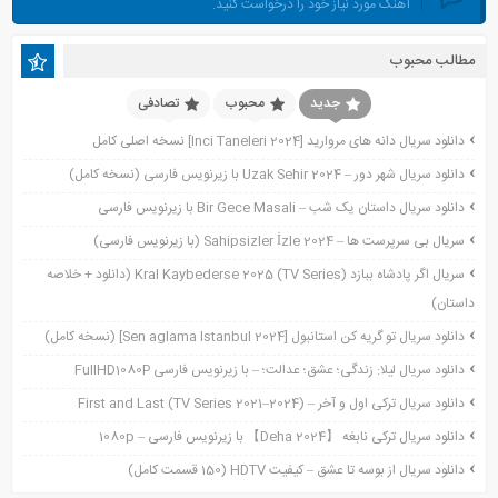
آهنگ مورد نیاز خود را درخواست کنید.
ژانویه 2024
دسامبر 2023
مطالب محبوب
نوامبر 2023
اکتبر 2023
جدید
محبوب
تصادفی
جولای 2023
دانلود سریال دانه های مروارید [Inci Taneleri 2024] نسخه اصلی کامل
آوریل 2023
دانلود سریال شهر دور – Uzak Sehir 2024 با زیرنویس فارسی (نسخه کامل)
نوامبر 2022
دانلود سریال داستان یک شب – Bir Gece Masali با زیرنویس فارسی
نوامبر 2021
سریال بی سرپرست ها – Sahipsizler İzle 2024 (با زیرنویس فارسی)
اکتبر 2021
سریال اگر پادشاه ببازد Kral Kaybederse 2025 (TV Series) (دانلود + خلاصه
سپتامبر 2021
داستان)
آگوست 2021
جولای 2021
دانلود سریال تو گریه کن استانبول [Sen aglama Istanbul 2024] (نسخه کامل)
ژوئن 2021
دانلود سریال لیلا: زندگی؛ عشق؛ عدالت؛ – با زیرنویس فارسی FullHD1080P
می 2021
دانلود سریال ترکی اول و آخر – First and Last (TV Series 2021–2024)
آوریل 2021
دانلود سریال ترکی نابغه 【Deha 2024】 با زیرنویس فارسی – 1080p
مارس 2021
دانلود سریال از بوسه تا عشق – کیفیت HDTV (150 قسمت کامل)
فوریه 2021