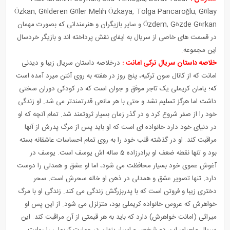
Özkan, Gülderen Güler Melih Özkaya, Tolga Pancaroğlu, Gülay
Özdem, Gözde Gürkan و سایر بازیگران و هنرمندانی که بصورت مهمان
در قسمت های خاصی از سریال به ایفای نقش پرداخته اند و بازیگر خردسال
این مجموعه.
خلاصه داستان سریال ترکی امانت :
درخلاصه داستان سریال زیبا و دیدنی
امانت که از کانال سون ترکیه، پنج روز در هفته به روی آنتن میرد آمده است
که؛ یامان کریملی یک تاجر موفق و جوان است که در کودکی دوران سختی
داشت اما هرگز تسلیم نشد و حتی با هر مانعی قدرتمندتر می شد. او زندگی
خود را از صفر شروع کرد و در گذر زمان بسیار ثروتمند شد. تمام آنچه که
ا
و
در دنیای خود دارد خانواده ای است که او باید پس از مرگ پدرش از آنها
مراقبت کند. او در گذشته قلب خود را به روی تمام احساسات عاشقانه بسته
بود و تنها نقطه ضعف او برادرزاده 5 ساله اش یوسف است
.
یوسف در
آغوش عموی خود بسیار محافظت می شود، اما او عشق و همدلی را دوست
دارد. تنها تصویر عشق و همدلی در ذهن او خاله سحرش است. سحر
دختری زیبا و فروتن است که با پدربزرگش زندگی می کند. زندگی او با مرگ
خواهرش که عروس خانواده کریملی بود، متزلزل می شود. از این پس او
میراثی (امانت خواهرش) دارد که باید به هر قیمتی از آن مراقبت کند. این