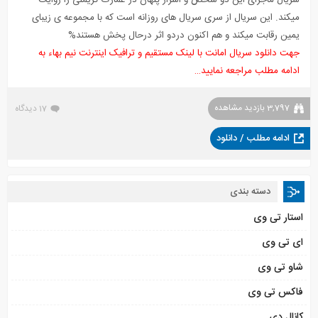
سریال ماجرای این دو شخص و اسرار پنهان در عمارت کریملی را روایت
میکند. این سریال از سری سریال های روزانه است که با مجموعه ی زیبای
یمین رقابت میکند و هم اکنون دردو اثر درحال پخش هستند%
جهت دانلود سریال امانت با لینک مستقیم و ترافیک اینترنت نیم بهاء به
ادامه مطلب مراجعه نمایید…
3,797 بازدید مشاهده
17 دیدگاه
ادامه مطلب / دانلود
دسته بندی
استار تی وی
ای تی وی
شاو تی وی
فاکس تی وی
کانال دی