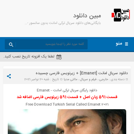
مبین دانلود
بایگانی‌های دانلود سریال ترکی امانت بدون سانسور - مبین دانلود
منو
لطفا یک افزونه تاریخ نصب کنید.
دانلود سریال امانت [Emanet] + زیرنویس فارسی چسبیده
دسته بندی :
خارجی
،
فیلم و سریال
،
مالتی مدیا
تاریخ : شنبه 20 نوامبر 2021
دانلود رایگان سریال ترکی امانت – Emanet
قسمت 591 زبان اصل + قسمت 591 زیرنویس فارسی اضافه شد
Free Download Turkish Serial Called Emanet 2021